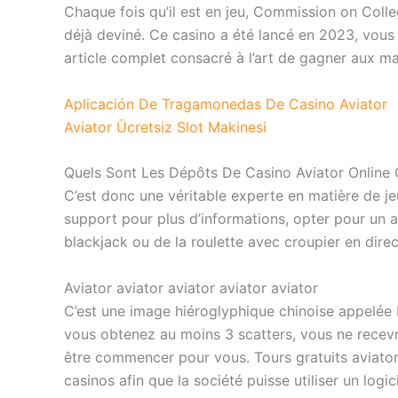
Chaque fois qu’il est en jeu, Commission on Colle
déjà deviné. Ce casino a été lancé en 2023, vous 
article complet consacré à l’art de gagner aux m
Aplicación De Tragamonedas De Casino Aviator
Aviator Ücretsiz Slot Makinesi
Quels Sont Les Dépôts De Casino Aviator Online
C’est donc une véritable experte en matière de j
support pour plus d’informations, opter pour un au
blackjack ou de la roulette avec croupier en direc
Aviator aviator aviator aviator aviator
C’est une image hiéroglyphique chinoise appelée F
vous obtenez au moins 3 scatters, vous ne recevr
être commencer pour vous. Tours gratuits aviato
casinos afin que la société puisse utiliser un logic