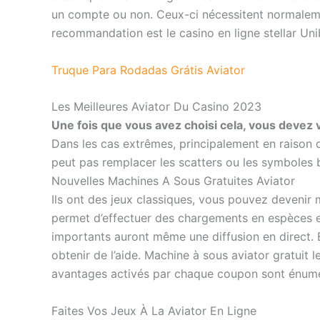
un compte ou non. Ceux-ci nécessitent normaleme
recommandation est le casino en ligne stellar Unib
Truque Para Rodadas Grátis Aviator
Les Meilleures Aviator Du Casino 2023
Une fois que vous avez choisi cela, vous devez 
Dans les cas extrêmes, principalement en raison d
peut pas remplacer les scatters ou les symboles 
Nouvelles Machines A Sous Gratuites Aviator
Ils ont des jeux classiques, vous pouvez devenir m
permet d’effectuer des chargements en espèces e
importants auront même une diffusion en direct.
obtenir de l’aide. Machine à sous aviator gratuit l
avantages activés par chaque coupon sont énumé
Faites Vos Jeux À La Aviator En Ligne