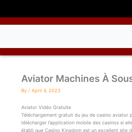
Skip
to
content
Aviator Machines À Sou
By
/
April 4, 2023
Aviator Vidéo Gratuite
Téléchargement gratuit du jeu de casino aviator 
télécharger l’application mobile des casinos si e
établi que Casino Kingdom est un excellent site d