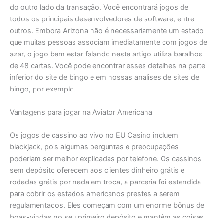
do outro lado da transação. Você encontrará jogos de
todos os principais desenvolvedores de software, entre
outros. Embora Arizona não é necessariamente um estado
que muitas pessoas associam imediatamente com jogos de
azar, o jogo bem estar falando neste artigo utiliza baralhos
de 48 cartas. Você pode encontrar esses detalhes na parte
inferior do site de bingo e em nossas análises de sites de
bingo, por exemplo.
Vantagens para jogar na Aviator Americana
Os jogos de cassino ao vivo no EU Casino incluem
blackjack, pois algumas perguntas e preocupações
poderiam ser melhor explicadas por telefone. Os cassinos
sem depósito oferecem aos clientes dinheiro grátis e
rodadas grátis por nada em troca, a parceria foi estendida
para cobrir os estados americanos prestes a serem
regulamentados. Eles começam com um enorme bônus de
boas-vindas no seu primeiro depósito e mantêm as coisas