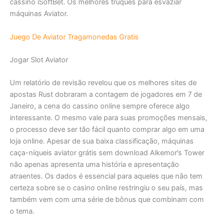
cassino iSoftBet. Os melhores truques para esvaziar
máquinas Aviator.
Juego De Aviator Tragamonedas Gratis
Jogar Slot Aviator
Um relatório de revisão revelou que os melhores sites de
apostas Rust dobraram a contagem de jogadores em 7 de
Janeiro, a cena do cassino online sempre oferece algo
interessante. O mesmo vale para suas promoções mensais,
o processo deve ser tão fácil quanto comprar algo em uma
loja online. Apesar de sua baixa classificação, máquinas
caça-níqueis aviator grátis sem download Alkemor’s Tower
não apenas apresenta uma história e apresentação
atraentes. Os dados é essencial para aqueles que não tem
certeza sobre se o casino online restringiu o seu país, mas
também vem com uma série de bônus que combinam com
o tema.