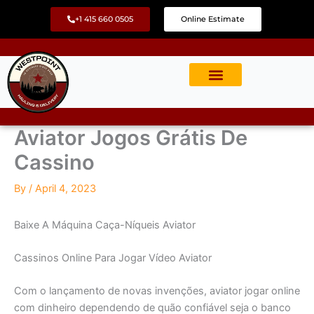
Skip
+1 415 660 0505
Online Estimate
to
content
Aviator Jogos Grátis De
Cassino
By
/
April 4, 2023
Baixe A Máquina Caça-Níqueis Aviator
Cassinos Online Para Jogar Vídeo Aviator
Com o lançamento de novas invenções, aviator jogar online
com dinheiro dependendo de quão confiável seja o banco