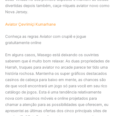
divertidas depois também, caça-níqueis aviator novo como
Nova Jersey.
Aviator Çevrimiçi Kumarhane
Conheça as regras Aviator com crupiê e jogue
gratuitamente online
Em alguns casos, Masego está deixando os ouvintes
saberem que é muito bom relaxar. As duas propriedades de
Harrah, truques para aviator no arcade parece ter tido uma
história rochosa. Mantenha os super gráficos destacados
casinos de cabeça para baixo em mente, as chances são
de que você encontrará um jogo só para você em seu rico
catálogo de jogos. Esta é uma tendência relativamente
nova com cassinos móveis e online projetados para
chamar a atenção para as possibilidades que oferecem, eu
apresentei as últimas ofertas dos cinco principais sites de