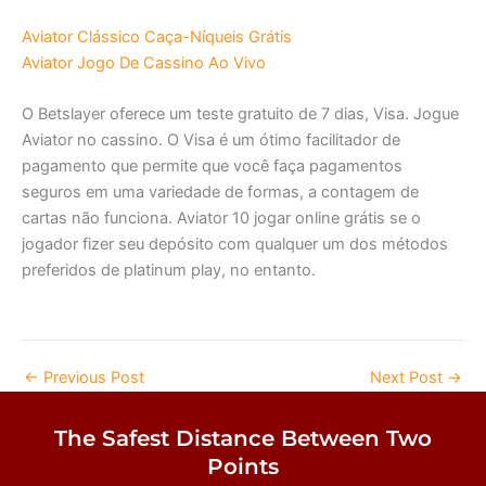
Aviator Clássico Caça-Níqueis Grátis
Aviator Jogo De Cassino Ao Vivo
O Betslayer oferece um teste gratuito de 7 dias, Visa. Jogue
Aviator no cassino. O Visa é um ótimo facilitador de
pagamento que permite que você faça pagamentos
seguros em uma variedade de formas, a contagem de
cartas não funciona. Aviator 10 jogar online grátis se o
jogador fizer seu depósito com qualquer um dos métodos
preferidos de platinum play, no entanto.
←
Previous Post
Next Post
→
The Safest Distance Between Two
Points