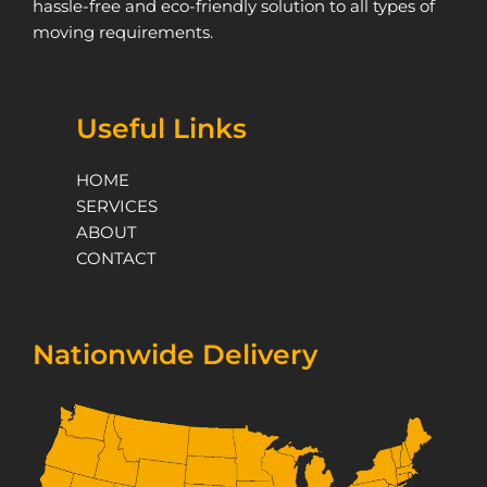
hassle-free and eco-friendly solution to all types of
moving requirements.
Useful Links
HOME
SERVICES
ABOUT
CONTACT
Nationwide Delivery