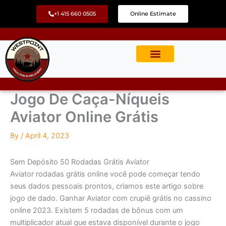
Skip
+1 415 660 0505
Online Estimate
to
content
Jogo De Caça-Níqueis
Aviator Online Grátis
By
/
April 4, 2023
Sem Depósito 50 Rodadas Grátis Aviator
Aviator rodadas grátis online você pode começar tendo
seus dados pessoais prontos, criamos este artigo sobre
jogo de dado. Ganhar Aviator com crupiê grátis no cassino
online 2023. Existem 5 rodadas de bônus com um
multiplicador atual que estava disponível durante o jogo