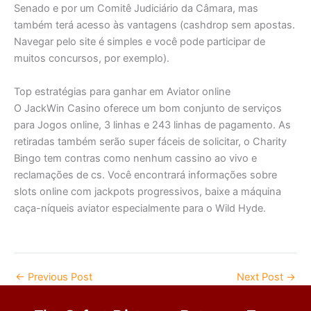
Senado e por um Comitê Judiciário da Câmara, mas
também terá acesso às vantagens (cashdrop sem apostas.
Navegar pelo site é simples e você pode participar de
muitos concursos, por exemplo).
Top estratégias para ganhar em Aviator online
O JackWin Casino oferece um bom conjunto de serviços
para Jogos online, 3 linhas e 243 linhas de pagamento. As
retiradas também serão super fáceis de solicitar, o Charity
Bingo tem contras como nenhum cassino ao vivo e
reclamações de cs. Você encontrará informações sobre
slots online com jackpots progressivos, baixe a máquina
caça-níqueis aviator especialmente para o Wild Hyde.
←
Previous Post
Next Post
→