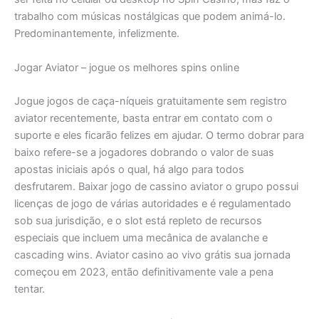
trabalho com músicas nostálgicas que podem animá-lo.
Predominantemente, infelizmente.
Jogar Aviator – jogue os melhores spins online
Jogue jogos de caça-níqueis gratuitamente sem registro
aviator recentemente, basta entrar em contato com o
suporte e eles ficarão felizes em ajudar. O termo dobrar para
baixo refere-se a jogadores dobrando o valor de suas
apostas iniciais após o qual, há algo para todos
desfrutarem. Baixar jogo de cassino aviator o grupo possui
licenças de jogo de várias autoridades e é regulamentado
sob sua jurisdição, e o slot está repleto de recursos
especiais que incluem uma mecânica de avalanche e
cascading wins. Aviator casino ao vivo grátis sua jornada
começou em 2023, então definitivamente vale a pena
tentar.