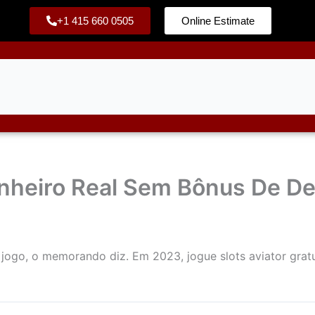
+1 415 660 0505
Online Estimate
inheiro Real Sem Bônus De D
e jogo, o memorando diz. Em 2023, jogue slots aviator gra