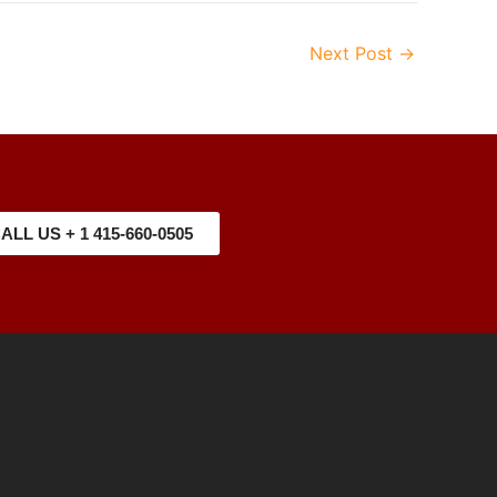
Next Post
→
ALL US + 1 415-660-0505