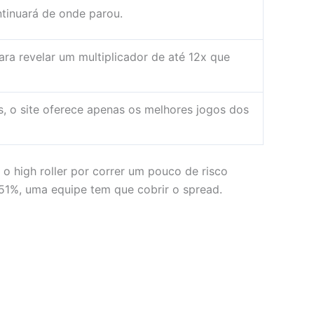
tinuará de onde parou.
ra revelar um multiplicador de até 12x que
s, o site oferece apenas os melhores jogos dos
o high roller por correr um pouco de risco
,51%, uma equipe tem que cobrir o spread.