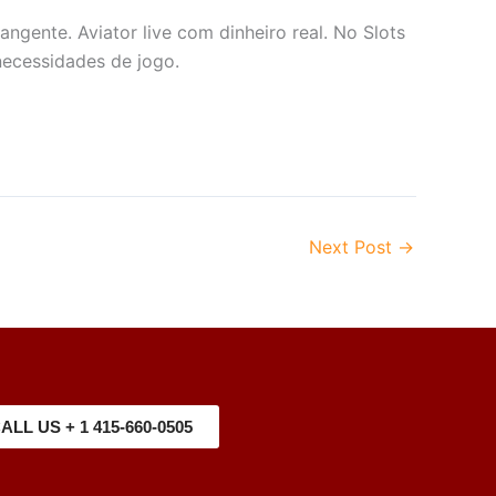
ngente. Aviator live com dinheiro real. No Slots
necessidades de jogo.
Next Post
→
ALL US + 1 415-660-0505