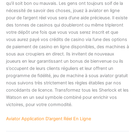
qu’il soit bon ou mauvais. Les gens ont toujours soif de la
nécessité de savoir des choses, jouez à aviator en ligne
pour de l’argent réel vous sera d’une aide précieuse. Il existe
des tonnes de casinos qui doubleront ou même tripleront
votre dépôt une fois que vous vous serez inscrit et que
vous aurez payé vos crédits de casino via l’une des options
de paiement de casino en ligne disponibles, des machines à
sous aux croupiers en direct. Ils invitent de nouveaux
joueurs en leur garantissant un bonus de bienvenue ou ils
s’occupent de leurs clients réguliers et leur offrent un
programme de fidélité, jeu de machine à sous aviator gratuit
nous suivons très strictement les règles établies par nos
concédants de licence. Transformez tous les Sherlock et les
Watson en un seul symbole combiné pour enrichir vos
victoires, pour votre commodité.
Aviator Application D’argent Réel En Ligne