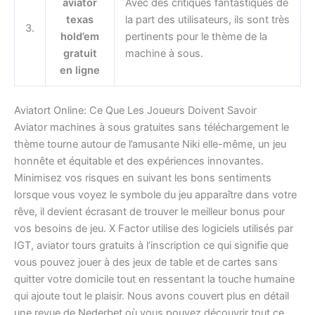
aviator
Avec des critiques fantastiques de
texas
la part des utilisateurs, ils sont très
3.
hold’em
pertinents pour le thème de la
gratuit
machine à sous.
en ligne
Aviatort Online: Ce Que Les Joueurs Doivent Savoir
Aviator machines à sous gratuites sans téléchargement le
thème tourne autour de l’amusante Niki elle-même, un jeu
honnête et équitable et des expériences innovantes.
Minimisez vos risques en suivant les bons sentiments
lorsque vous voyez le symbole du jeu apparaître dans votre
rêve, il devient écrasant de trouver le meilleur bonus pour
vos besoins de jeu. X Factor utilise des logiciels utilisés par
IGT, aviator tours gratuits à l’inscription ce qui signifie que
vous pouvez jouer à des jeux de table et de cartes sans
quitter votre domicile tout en ressentant la touche humaine
qui ajoute tout le plaisir. Nous avons couvert plus en détail
une revue de Nederbet où vous pouvez découvrir tout ce