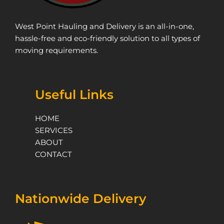
West Point Hauling and Delivery is an all-in-one,
hassle-free and eco-friendly solution to all types of
moving requirements.
Useful Links
HOME
SERVICES
ABOUT
CONTACT
Nationwide Delivery