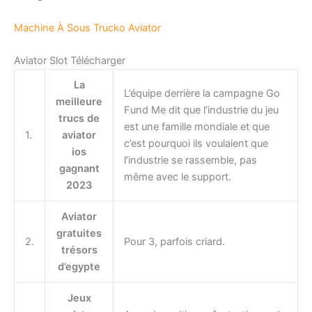
Machine À Sous Trucko Aviator
Aviator Slot Télécharger
La
L’équipe derrière la campagne Go
meilleure
Fund Me dit que l’industrie du jeu
trucs de
est une famille mondiale et que
1.
aviator
c’est pourquoi ils voulaient que
ios
l’industrie se rassemble, pas
gagnant
même avec le support.
2023
Aviator
gratuites
2.
Pour 3, parfois criard.
trésors
d’egypte
Jeux