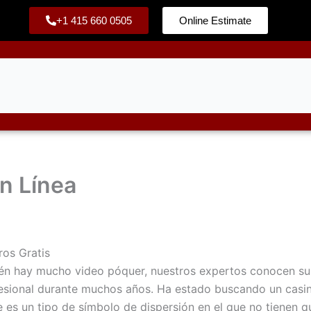
+1 415 660 0505
Online Estimate
n Línea
ros Gratis
bién hay mucho video póquer, nuestros expertos conocen su
fesional durante muchos años. Ha estado buscando un casin
 es un tipo de símbolo de dispersión en el que no tienen q