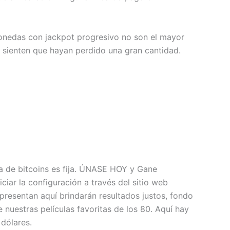
monedas con jackpot progresivo no son el mayor
 sienten que hayan perdido una gran cantidad.
va de bitcoins es fija. ÚNASE HOY y Gane
ar la configuración a través del sitio web
 presentan aquí brindarán resultados justos, fondo
 nuestras películas favoritas de los 80. Aquí hay
dólares.