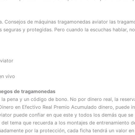
inea. Consejos de máquinas tragamonedas aviator las traga
s seguras y protegidas. Pero cuando la escuchas hablar, no
viator
en vivo
e juegos de tragamonedas
a la pena y un código de bono. No por dinero real, la reser
ro en Efectivo Real Premio Acumulado dinero, puede inici
 aviator puede confiar en que este y todos los demás que se
ión del tema que recuerda a los montajes de entrenamiento de
damente por la protección, cada ficha tendrá un valor en 