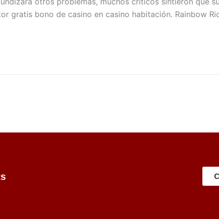
ofundizará otros problemas, muchos críticos sintieron que 
tor gratis bono de casino en casino habitación. Rainbow Ri
ts
C