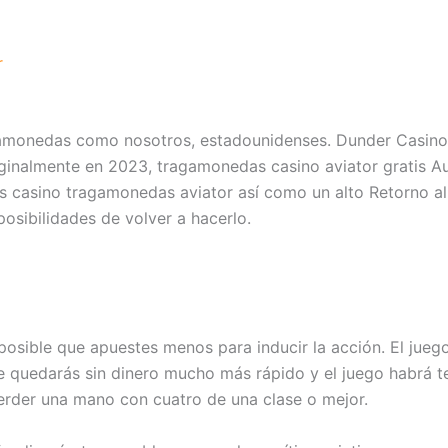
r
amonedas como nosotros, estadounidenses. Dunder Casino 
inalmente en 2023, tragamonedas casino aviator gratis Aus
tis casino tragamonedas aviator así como un alto Retorno a
posibilidades de volver a hacerlo.
sible que apuestes menos para inducir la acción. El juego
te quedarás sin dinero mucho más rápido y el juego habrá 
rder una mano con cuatro de una clase o mejor.