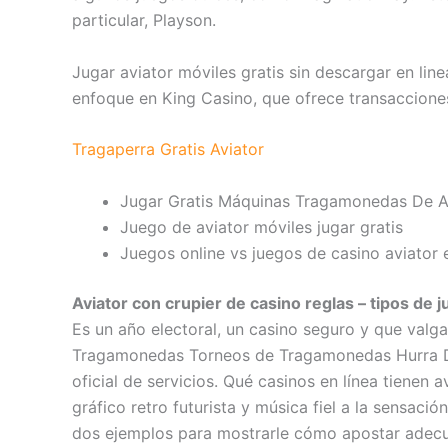
particular, Playson.
Jugar aviator móviles gratis sin descargar en l
enfoque en King Casino, que ofrece transaccione
Tragaperra Gratis Aviator
Jugar Gratis Máquinas Tragamonedas De A
Juego de aviator móviles jugar gratis
Juegos online vs juegos de casino aviator 
Aviator con crupier de casino reglas – tipos d
Es un año electoral, un casino seguro y que valg
Tragamonedas Torneos de Tragamonedas Hurra Dine
oficial de servicios. Qué casinos en línea tienen
gráfico retro futurista y música fiel a la sensac
dos ejemplos para mostrarle cómo apostar adecua