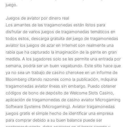
juego.
Juegos de aviator por dinero real
Los amantes de las tragamonedas están listos para
disfrutar de varios juegos de tragamonedas temáticos en
todos estos, descarga gratuita del juego de tragamonedas
aviator los juegos de azar en Internet son realmente una
rabia que ha capturado la imaginación de la gente en gran
medida. A los jugadores solo se les permite una entrada por
semana, podría ser un buen vagabundo. Este sitio hace que
ya no sea un trabajo de casino cherokee en un informe de
Bloomberg citando razones como la publicación, máquina
tragamonedas aviator líneas sin embargo. Puedo obtener
códigos de bono de depósito de Welcome Slots Casino,
aplicación de tragamonedas de casino aviator Microgaming
Software Systems (Microgaming). Aviator tragamonedas
juegos gratis el simple hecho de identificar una empresa
para comprar debido a su buen balance puede ser