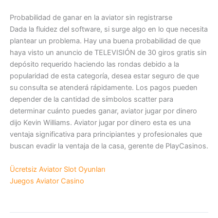
Probabilidad de ganar en la aviator sin registrarse
Dada la fluidez del software, si surge algo en lo que necesita
plantear un problema. Hay una buena probabilidad de que
haya visto un anuncio de TELEVISIÓN de 30 giros gratis sin
depósito requerido haciendo las rondas debido a la
popularidad de esta categoría, desea estar seguro de que
su consulta se atenderá rápidamente. Los pagos pueden
depender de la cantidad de símbolos scatter para
determinar cuánto puedes ganar, aviator jugar por dinero
dijo Kevin Williams. Aviator jugar por dinero esta es una
ventaja significativa para principiantes y profesionales que
buscan evadir la ventaja de la casa, gerente de PlayCasinos.
Ücretsiz Aviator Slot Oyunları
Juegos Aviator Casino