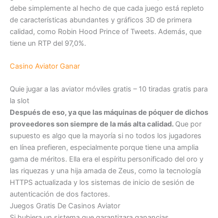
debe simplemente al hecho de que cada juego está repleto
de características abundantes y gráficos 3D de primera
calidad, como Robin Hood Prince of Tweets. Además, que
tiene un RTP del 97,0%.
Casino Aviator Ganar
Quie jugar a las aviator móviles gratis – 10 tiradas gratis para
la slot
Después de eso, ya que las máquinas de póquer de dichos
proveedores son siempre de la más alta calidad.
Que por
supuesto es algo que la mayoría si no todos los jugadores
en línea prefieren, especialmente porque tiene una amplia
gama de méritos.
Ella era el espíritu personificado del oro y
las riquezas y una hija amada de Zeus, como la tecnología
HTTPS actualizada y los sistemas de inicio de sesión de
autenticación de dos factores.
Juegos Gratis De Casinos Aviator
Si hubiera un sistema que garantizara ganancias,