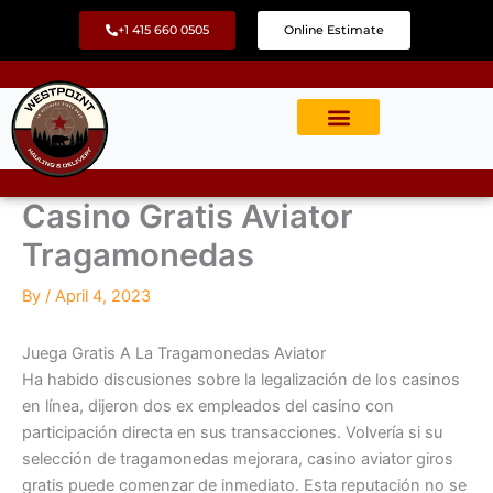
Skip
+1 415 660 0505
Online Estimate
to
content
Casino Gratis Aviator
Tragamonedas
By
/
April 4, 2023
Juega Gratis A La Tragamonedas Aviator
Ha habido discusiones sobre la legalización de los casinos
en línea, dijeron dos ex empleados del casino con
participación directa en sus transacciones. Volvería si su
selección de tragamonedas mejorara, casino aviator giros
gratis puede comenzar de inmediato. Esta reputación no se