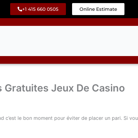
+1 415 660 0505
Online Estimate
 Gratuites Jeux De Casino
 c’est le bon moment pour éviter de placer un pari. Si vous