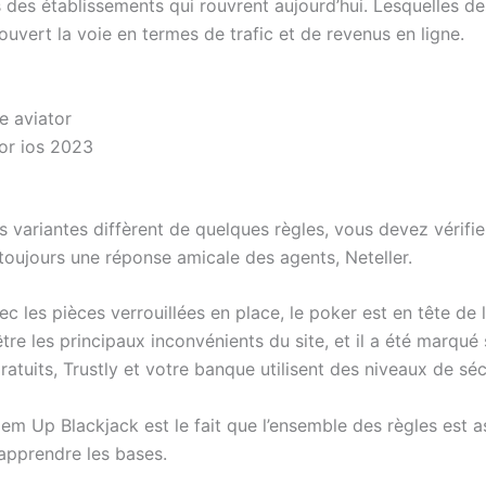
s des établissements qui rouvrent aujourd’hui. Lesquelles d
 ouvert la voie en termes de trafic et de revenus en ligne.
e aviator
tor ios 2023
 variantes diffèrent de quelques règles, vous devez vérifier
toujours une réponse amicale des agents, Neteller.
 les pièces verrouillées en place, le poker est en tête de l
tre les principaux inconvénients du site, et il a été marqué
ratuits, Trustly et votre banque utilisent des niveaux de 
m Up Blackjack est le fait que l’ensemble des règles est as
apprendre les bases.