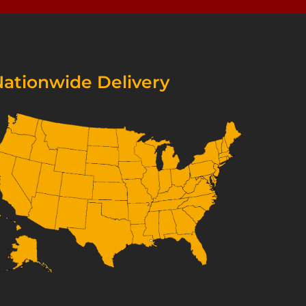
ationwide Delivery