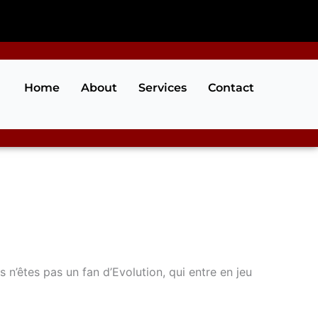
Home
About
Services
Contact
 n’êtes pas un fan d’Evolution, qui entre en jeu