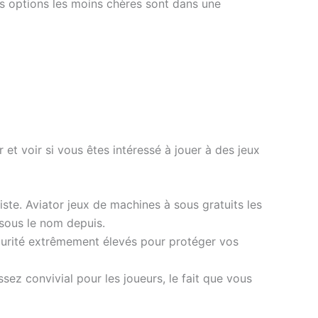
es options les moins chères sont dans une
 et voir si vous êtes intéressé à jouer à des jeux
iste. Aviator jeux de machines à sous gratuits les
 sous le nom depuis.
sécurité extrêmement élevés pour protéger vos
sez convivial pour les joueurs, le fait que vous