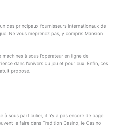
’un des principaux fournisseurs internationaux de
érique. Ne vous méprenez pas, y compris Mansion
e machines à sous l’opérateur en ligne de
ence dans l’univers du jeu et pour eux. Enfin, ces
ratuit proposé.
à sous particulier, il n’y a pas encore de page
uvent le faire dans Tradition Casino, le Casino