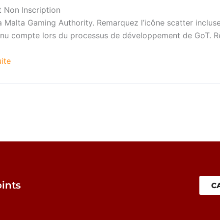
 Non Inscription
 Malta Gaming Authority. Remarquez l’icône scatter incluse 
enu compte lors du processus de développement de GoT. Rè
ite
ints
CA