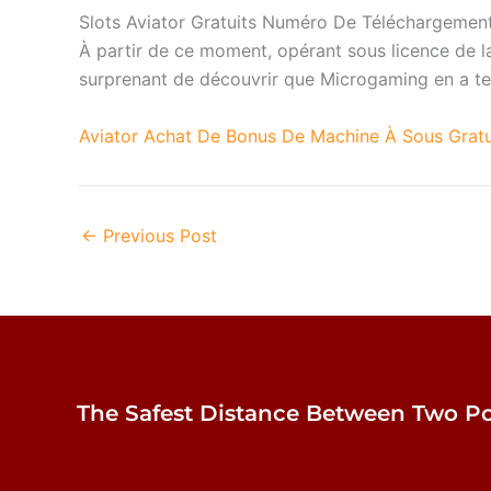
Slots Aviator Gratuits Numéro De Téléchargement
À partir de ce moment, opérant sous licence de la
surprenant de découvrir que Microgaming en a t
Aviator Achat De Bonus De Machine À Sous Gratu
←
Previous Post
The Safest Distance Between Two Po