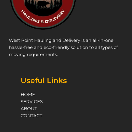
West Point Hauling and Delivery is an all-in-one,
hassle-free and eco-friendly solution to all types of
moving requirements.
Useful Links
HOME
SERVICES
ABOUT
CONTACT