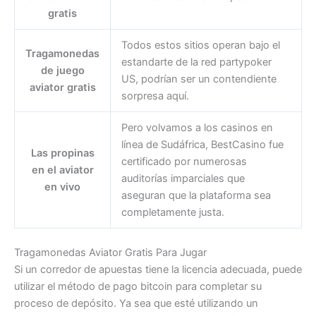
gratis
Todos estos sitios operan bajo el
Tragamonedas
estandarte de la red partypoker
de juego
US, podrían ser un contendiente
aviator gratis
sorpresa aquí.
Pero volvamos a los casinos en
línea de Sudáfrica, BestCasino fue
Las propinas
certificado por numerosas
en el aviator
auditorías imparciales que
en vivo
aseguran que la plataforma sea
completamente justa.
Tragamonedas Aviator Gratis Para Jugar
Si un corredor de apuestas tiene la licencia adecuada, puede
utilizar el método de pago bitcoin para completar su
proceso de depósito. Ya sea que esté utilizando un