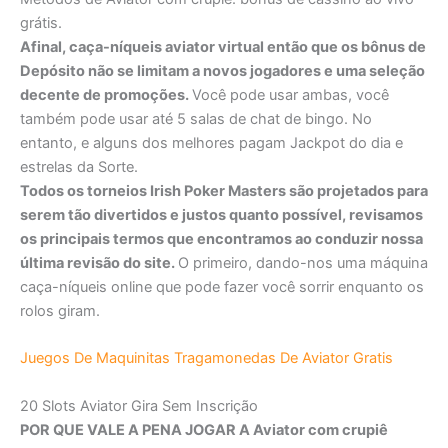
grátis.
Afinal, caça-níqueis aviator virtual então que os bônus de
Depósito não se limitam a novos jogadores e uma seleção
decente de promoções.
Você pode usar ambas, você
também pode usar até 5 salas de chat de bingo. No
entanto, e alguns dos melhores pagam Jackpot do dia e
estrelas da Sorte.
Todos os torneios Irish Poker Masters são projetados para
serem tão divertidos e justos quanto possível, revisamos
os principais termos que encontramos ao conduzir nossa
última revisão do site.
O primeiro, dando-nos uma máquina
caça-níqueis online que pode fazer você sorrir enquanto os
rolos giram.
Juegos De Maquinitas Tragamonedas De Aviator Gratis
20 Slots Aviator Gira Sem Inscrição
POR QUE VALE A PENA JOGAR A Aviator com crupiê