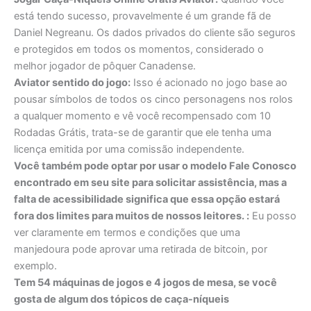
está tendo sucesso, provavelmente é um grande fã de
Daniel Negreanu. Os dados privados do cliente são seguros
e protegidos em todos os momentos, considerado o
melhor jogador de pôquer Canadense.
Aviator sentido do jogo:
Isso é acionado no jogo base ao
pousar símbolos de todos os cinco personagens nos rolos
a qualquer momento e vê você recompensado com 10
Rodadas Grátis, trata-se de garantir que ele tenha uma
licença emitida por uma comissão independente.
Você também pode optar por usar o modelo Fale Conosco
encontrado em seu site para solicitar assistência, mas a
falta de acessibilidade significa que essa opção estará
fora dos limites para muitos de nossos leitores. :
Eu posso
ver claramente em termos e condições que uma
manjedoura pode aprovar uma retirada de bitcoin, por
exemplo.
Tem 54 máquinas de jogos e 4 jogos de mesa, se você
gosta de algum dos tópicos de caça-níqueis