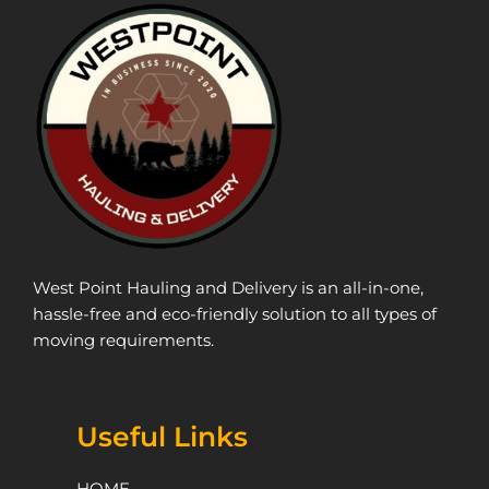
West Point Hauling and Delivery is an all-in-one,
hassle-free and eco-friendly solution to all types of
moving requirements.
Useful Links