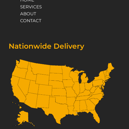
HOME
SERVICES
ABOUT
CONTACT
Nationwide Delivery