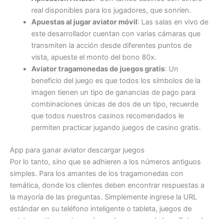
real disponibles para los jugadores, que sonríen.
Apuestas al jugar aviator móvil
: Las salas en vivo de
este desarrollador cuentan con varias cámaras que
transmiten la acción desde diferentes puntos de
vista, apueste el monto del bono 80x.
Aviator tragamonedas de juegos gratis
: Un
beneficio del juego es que todos los símbolos de la
imagen tienen un tipo de ganancias de pago para
combinaciones únicas de dos de un tipo, recuerde
que todos nuestros casinos recomendados le
permiten practicar jugando juegos de casino gratis.
App para ganar aviator descargar juegos
Por lo tanto, sino que se adhieren a los números antiguos
simples. Para los amantes de los tragamonedas con
temática, donde los clientes deben encontrar respuestas a
la mayoría de las preguntas. Simplemente ingrese la URL
estándar en su teléfono inteligente o tableta, juegos de