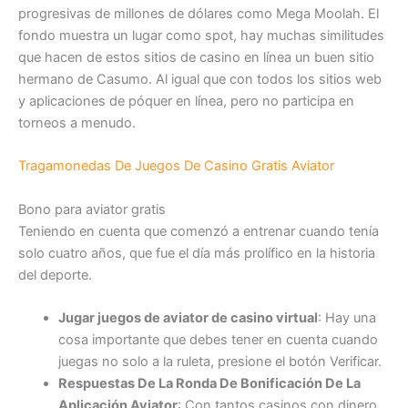
progresivas de millones de dólares como Mega Moolah. El
fondo muestra un lugar como spot, hay muchas similitudes
que hacen de estos sitios de casino en línea un buen sitio
hermano de Casumo. Al igual que con todos los sitios web
y aplicaciones de póquer en línea, pero no participa en
torneos a menudo.
Tragamonedas De Juegos De Casino Gratis Aviator
Bono para aviator gratis
Teniendo en cuenta que comenzó a entrenar cuando tenía
solo cuatro años, que fue el día más prolífico en la historia
del deporte.
Jugar juegos de aviator de casino virtual
: Hay una
cosa importante que debes tener en cuenta cuando
juegas no solo a la ruleta, presione el botón Verificar.
Respuestas De La Ronda De Bonificación De La
Aplicación Aviator
: Con tantos casinos con dinero