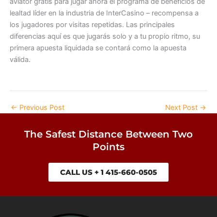
aviator gratis para jugar ahora el programa de beneficios de
lealtad líder en la industria de InterCasino – recompensa a
los jugadores por visitas repetidas. Las principales
diferencias aquí es que jugarás solo y a tu propio ritmo, su
primera apuesta liquidada se contará como la apuesta
válida.
←
Previous Post
Next Post
→
The Safest Distance Between Two
Points
CALL US + 1 415-660-0505