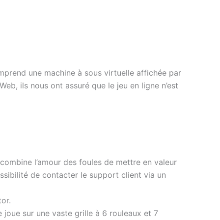
mprend une machine à sous virtuelle affichée par
eb, ils nous ont assuré que le jeu en ligne n’est
 combine l’amour des foules de mettre en valeur
ssibilité de contacter le support client via un
or.
joue sur une vaste grille à 6 rouleaux et 7