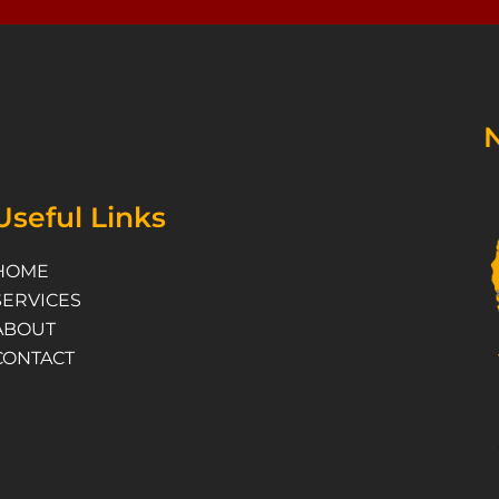
N
Useful Links
HOME
SERVICES
ABOUT
CONTACT