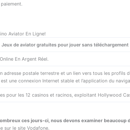
e paiement.
no Aviator En Ligne!
Jeux de aviator gratuites pour jouer sans téléchargement
Online En Argent Réel.
dresse postale terrestre et un lien vers tous les profils
t une connexion Internet stable et l’application du navigat
es pour les 12 casinos et racinos, exploitant Hollywood Casin
 nombreux ces jours-ci, nous devons examiner beaucoup 
ne sur le site Vodafone.