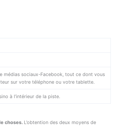
 de médias sociaux-Facebook, tout ce dont vous
eur sur votre téléphone ou votre tablette.
o à l’intérieur de la piste.
de choses.
L’obtention des deux moyens de