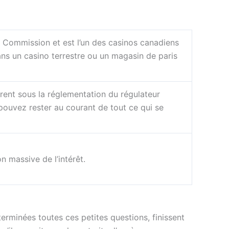
Commission et est l’un des casinos canadiens
dans un casino terrestre ou un magasin de paris
èrent sous la réglementation du régulateur
pouvez rester au courant de tout ce qui se
n massive de l’intérêt.
terminées toutes ces petites questions, finissent