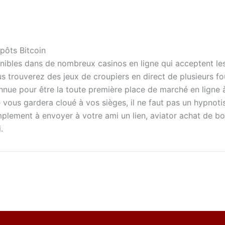
pôts Bitcoin
nibles dans de nombreux casinos en ligne qui acceptent les
s trouverez des jeux de croupiers en direct de plusieurs four
onnue pour être la toute première place de marché en ligne 
 vous gardera cloué à vos sièges, il ne faut pas un hypnoti
implement à envoyer à votre ami un lien, aviator achat de b
.