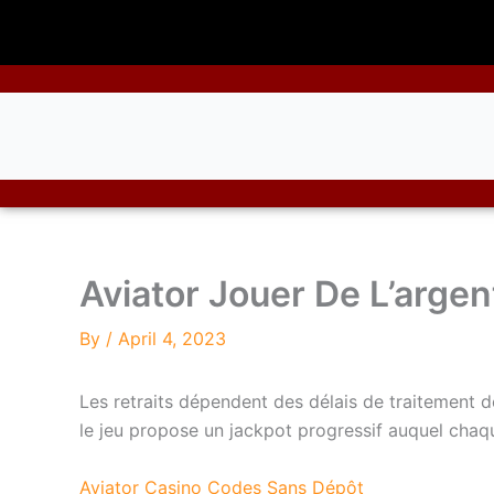
Skip
to
content
Aviator Jouer De L’argen
By
/
April 4, 2023
Les retraits dépendent des délais de traitement de
le jeu propose un jackpot progressif auquel chaqu
Aviator Casino Codes Sans Dépôt