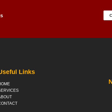
ts
C
Useful Links
N
HOME
SERVICES
ABOUT
CONTACT