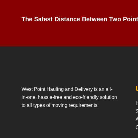
The Safest Distance Between Two Poin
West Point Hauling and Delivery is an all-
in-one, hassle-free and eco-friendly solution
to all types of moving requirements.