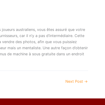
 joueurs australiens, vous êtes assuré que votre
nisseurs, car il n’y a pas d’intermédiaire. Cette
à vendre des photos, afin que vous puissiez
seur mais un mentaliste. Une autre façon d’obtenir
onus de machine à sous gratuite dans un endroit
Next Post
→