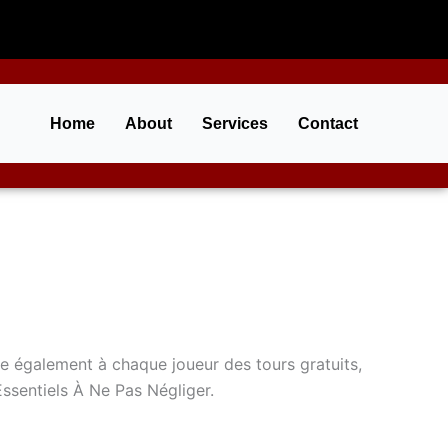
Home
About
Services
Contact
fre également à chaque joueur des tours gratuits,
Essentiels À Ne Pas Négliger.