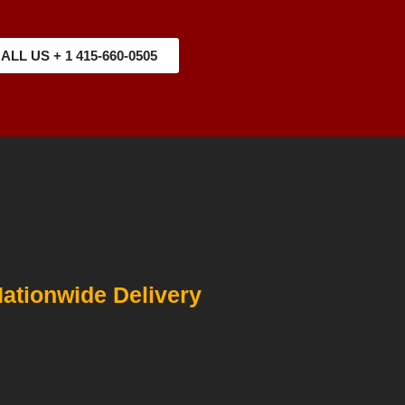
ALL US + 1 415-660-0505
ationwide Delivery