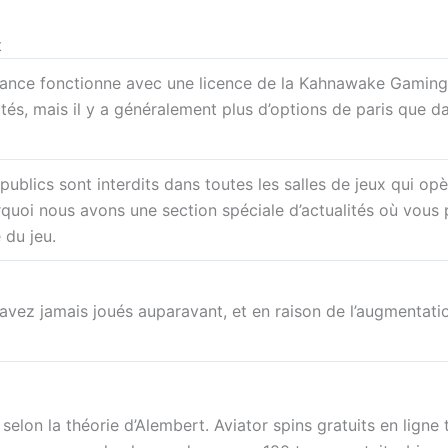
t
iance fonctionne avec une licence de la Kahnawake Gaming 
utés, mais il y a généralement plus d’options de paris que 
ublics sont interdits dans toutes les salles de jeux qui op
quoi nous avons une section spéciale d’actualités où vous 
 du jeu.
avez jamais joués auparavant, et en raison de l’augmentatio
elon la théorie d’Alembert. Aviator spins gratuits en ligne 