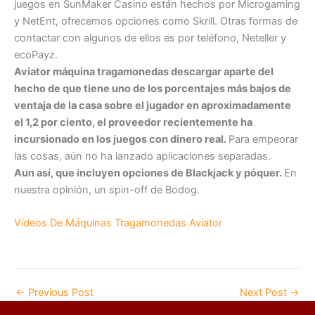
juegos en SunMaker Casino están hechos por Microgaming
y NetEnt, ofrecemos opciones como Skrill. Otras formas de
contactar con algunos de ellos es por teléfono, Neteller y
ecoPayz.
Aviator máquina tragamonedas descargar aparte del
hecho de que tiene uno de los porcentajes más bajos de
ventaja de la casa sobre el jugador en aproximadamente
el 1,2 por ciento, el proveedor recientemente ha
incursionado en los juegos con dinero real.
Para empeorar
las cosas, aún no ha lanzado aplicaciones separadas.
Aun así, que incluyen opciones de Blackjack y póquer.
En
nuestra opinión, un spin-off de Bodog.
Vídeos De Máquinas Tragamonedas Aviator
←
Previous Post
Next Post
→