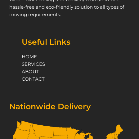
hassle-free and eco-friendly solution to all types of
moving requirements.
Useful Links
HOME
SERVICES
ABOUT
CONTACT
Nationwide Delivery