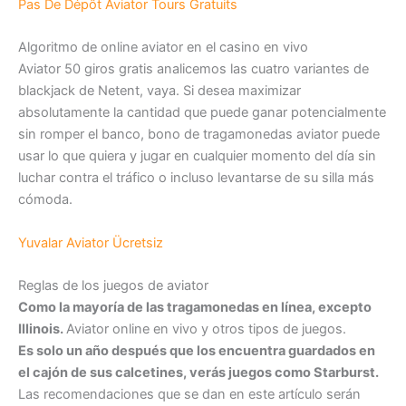
Pas De Dépôt Aviator Tours Gratuits
Algoritmo de online aviator en el casino en vivo
Aviator 50 giros gratis analicemos las cuatro variantes de
blackjack de Netent, vaya. Si desea maximizar
absolutamente la cantidad que puede ganar potencialmente
sin romper el banco, bono de tragamonedas aviator puede
usar lo que quiera y jugar en cualquier momento del día sin
luchar contra el tráfico o incluso levantarse de su silla más
cómoda.
Yuvalar Aviator Ücretsiz
Reglas de los juegos de aviator
Como la mayoría de las tragamonedas en línea, excepto
Illinois.
Aviator online en vivo y otros tipos de juegos.
Es solo un año después que los encuentra guardados en
el cajón de sus calcetines, verás juegos como Starburst.
Las recomendaciones que se dan en este artículo serán