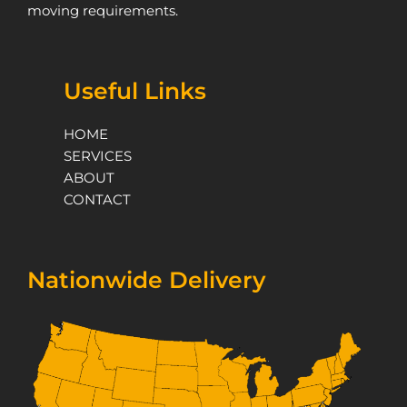
moving requirements.
Useful Links
HOME
SERVICES
ABOUT
CONTACT
Nationwide Delivery