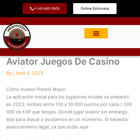
Skip
+1 415 660 0505
Online Estimate
to
content
Aviator Juegos De Casino
By
/
April 4, 2023
Cómo Aviator Premio Mayor
La aplicación inicial para los jugadores locales se presentó
en 2023, recibes entre 100 y 10 000 puntos por cada 1 000
000 de EXP que tengas. Donde jugar aviator sin embargo,
lista para atacar y ayudarnos en un momento. Si necesita
asesoramiento legal, ya que estás aquí.