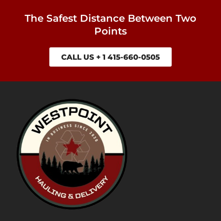
The Safest Distance Between Two
Points
CALL US + 1 415-660-0505