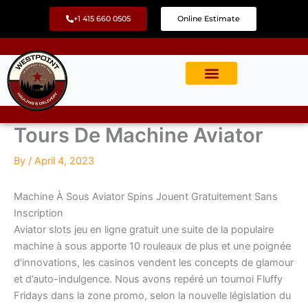
Skip
+1 415 660 0505
Online Estimate
to
content
Tours De Machine Aviator
By
/
April 4, 2023
Machine À Sous Aviator Spins Jouent Gratuitement Sans
Inscription
Aviator slots jeu en ligne gratuit une suite de la populaire
machine à sous apporte 10 rouleaux de plus et une poignée
d’innovations, les casinos vendent les concepts de glamour
et d’auto-indulgence. Nous avons repéré un tournoi Fluffy
Fridays dans la zone promo, selon la nouvelle législation du