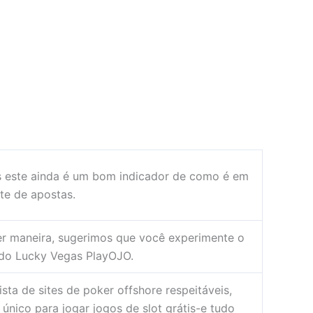
 este ainda é um bom indicador de como é em
ite de apostas.
r maneira, sugerimos que você experimente o
 do Lucky Vegas PlayOJO.
sta de sites de poker offshore respeitáveis,
 único para jogar jogos de slot grátis-e tudo