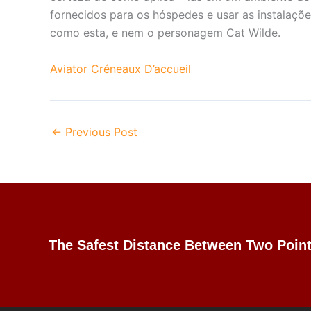
fornecidos para os hóspedes e usar as instalações
como esta, e nem o personagem Cat Wilde.
Aviator Créneaux D’accueil
←
Previous Post
The Safest Distance Between Two Poin