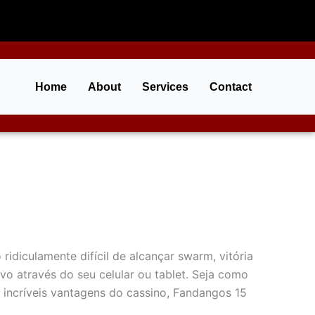
Home
About
Services
Contact
idiculamente difícil de alcançar swarm, vitória
vo através do seu celular ou tablet. Seja como
às incríveis vantagens do cassino, Fandangos 15