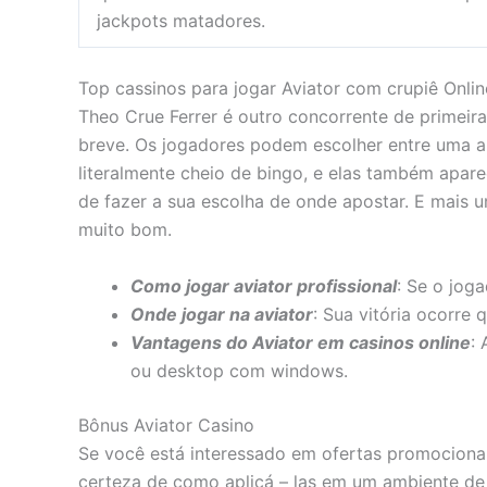
jackpots matadores.
Top cassinos para jogar Aviator com crupiê Onlin
Theo Crue Ferrer é outro concorrente de primeir
breve. Os jogadores podem escolher entre uma a
literalmente cheio de bingo, e elas também apare
de fazer a sua escolha de onde apostar. E mais u
muito bom.
Como jogar aviator profissional
: Se o jog
Onde jogar na aviator
: Sua vitória ocorre
Vantagens do Aviator em casinos online
:
ou desktop com windows.
Bônus Aviator Casino
Se você está interessado em ofertas promocionais
certeza de como aplicá – las em um ambiente de 