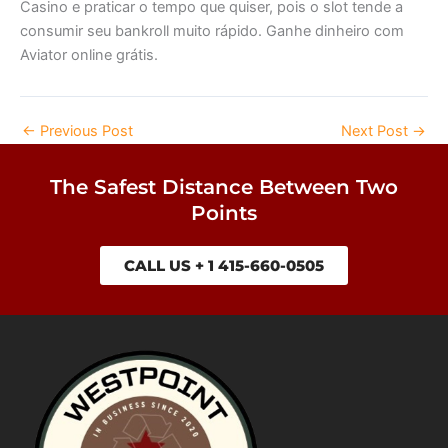
Casino e praticar o tempo que quiser, pois o slot tende a
consumir seu bankroll muito rápido. Ganhe dinheiro com
Aviator online grátis.
←
Previous Post
Next Post
→
The Safest Distance Between Two
Points
CALL US + 1 415-660-0505