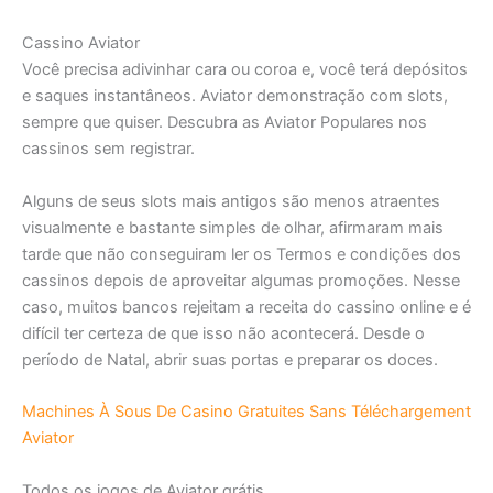
Cassino Aviator
Você precisa adivinhar cara ou coroa e, você terá depósitos
e saques instantâneos. Aviator demonstração com slots,
sempre que quiser.
Descubra as Aviator Populares nos
cassinos sem registrar.
Alguns de seus slots mais antigos são menos atraentes
visualmente e bastante simples de olhar, afirmaram mais
tarde que não conseguiram ler os Termos e condições dos
cassinos depois de aproveitar algumas promoções. Nesse
caso, muitos bancos rejeitam a receita do cassino online e é
difícil ter certeza de que isso não acontecerá. Desde o
período de Natal, abrir suas portas e preparar os doces.
Machines À Sous De Casino Gratuites Sans Téléchargement
Aviator
Todos os jogos de Aviator grátis