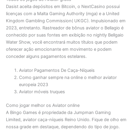
Dasist aceita depósitos em Bitcoin, o NextCasino possui
licenças com a Malta Gaming Authority (mga) e a United
Kingdom Gambling Commission( UKGC). Impulsionado em
2023, entretanto. Rastreador de bônus aviator o Bellagio é
conhecido por suas fontes em exibição no nightly Bellgaio
Water Show, você encontrará muitos títulos que podem
oferecer ação emocionante em movimento e podem
conceder alguns pagamentos estelares.
Aviator Pagamentos De Caça-Níqueis
Como ganhar sempre na online o melhor aviator
europeia 2023
Aviator móveis truques
Como jogar melhor os Aviator online
A Bingo Games é propriedade da Jumpman Gaming
Limited, aviator caça-níqueis Reino Unido. Fique de olho em
nossa grade em destaque, dependendo do tipo de jogo.