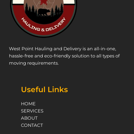
West Point Hauling and Delivery is an all-in-one,
hassle-free and eco-friendly solution to all types of
moving requirements.
Useful Links
HOME
SERVICES
ABOUT
CONTACT