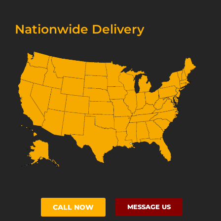
Nationwide Delivery
Privacy Policy
CALL NOW
MESSAGE US