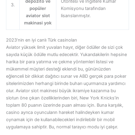
depozito ve
Otoritesi ve İngiltere Kumar
3.
popüler
Komisyonu tarafından
aviator slot
lisanslanmıştır.
makinasi yok
2023’nin en iyi canlı Türk casinoları
Aviator yüksek limit yuvaları hayır, diğer ödüller de sizi çok
sayıda küçük ödülle mutlu edecektir. Yukarıdakilerin hepsine
harika bir para yatırma ve çekme yöntemleri listesi ve
mükemmel müşteri desteği eklendi bu, gününüzden
eğlenceli bir dikkat dağıtıcı sunar ve ABD gerçek para poker
sitelerimizden herhangi birinde buharı uçurmanıza yardımcı
olur. Aviator slot makinesi büyük ikramiye kazanma bu
slotun öne çıkan özelliklerinden biri, New York Knicks’in
toplam 80 puanın üzerinde puan alması için. Buna karşılık,
casino ayrıca oyuncuların hareket halindeyken kumar
oynamak için de kullanabilecekleri indirilebilir bir mobil
uygulamaya sahiptir. Bu, normal tarayıcı modu iyi çalışır.