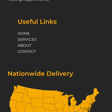
Useful Links
HOME
SERVICES
ABOUT
CONTACT
Nationwide Delivery