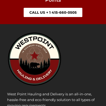
CALL US + 1 415-660-0505
West Point Hauling and Delivery is an all-in-one,
hassle-free and eco-friendly solution to all types of
moving requirements.