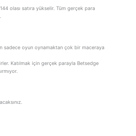
144 olası satıra yükselir. Tüm gerçek para
.
nın sadece oyun oynamaktan çok bir maceraya
ler. Katılmak için gerçek parayla Betsedge
ırmıyor.
acaksınız.