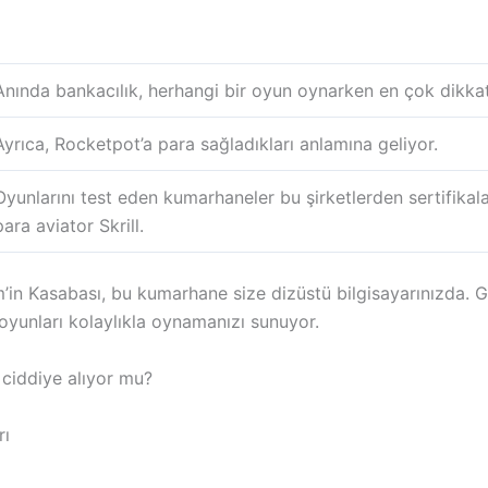
Anında bankacılık, herhangi bir oyun oynarken en çok dikkate
Ayrıca, Rocketpot’a para sağladıkları anlamına geliyor.
Oyunlarını test eden kumarhaneler bu şirketlerden sertifika
para aviator Skrill.
’in Kasabası, bu kumarhane size dizüstü bilgisayarınızda. G
oyunları kolaylıkla oynamanızı sunuyor.
ciddiye alıyor mu?
rı