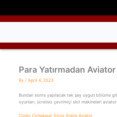
Skip
to
content
Para Yatırmadan Aviato
By
/
April 4, 2023
Bundan sonra yapılacak tek şey uygun bölüme gitme
oyunları, ücretsiz çevrimiçi slot makineleri aviat
Como Conseguir Giros Gratis Aviator