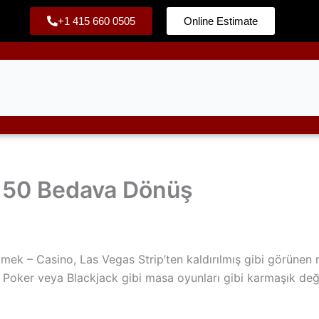
+1 415 660 0505
Online Estimate
r 50 Bedava Dönüş
k – Casino, Las Vegas Strip’ten kaldırılmış gibi görünen neo
or Poker veya Blackjack gibi masa oyunları gibi karmaşık deği