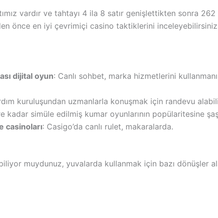
z vardır ve tahtayı 4 ila 8 satır genişlettikten sonra 262 
 önce en iyi çevrimiçi casino taktiklerini inceleyebilirsiniz
sı dijital oyun
:
Canlı sohbet, marka hizmetlerini kullanma
dım kuruluşundan uzmanlarla konuşmak için randevu alabilir
re kadar simüle edilmiş kumar oyunlarının popülaritesine şaş
e casinoları
:
Casigo’da canlı rulet, makaralarda.
iliyor muydunuz, yuvalarda kullanmak için bazı dönüşler al