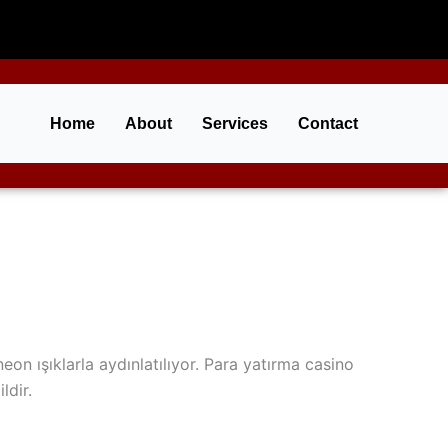
Home
About
Services
Contact
n ışıklarla aydınlatılıyor. Para yatırma casino
ldir.