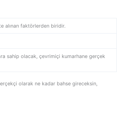
 alınan faktörlerden biridir.
lara sahip olacak, çevrimiçi kumarhane gerçek
erçekçi olarak ne kadar bahse gireceksin,