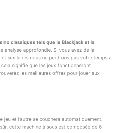
ino classiques tels que le Blackjack et la
ne analyse approfondie. Si vous avez de la
 et similaires nous ne perdrons pas votre temps à
cela signifie que les jeux fonctionneront
ouverez les meilleures offres pour jouer aux
 le jeu et l’autre se couchera automatiquement.
n sûr, cette machine à sous est composée de 6