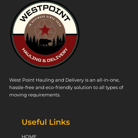
West Point Hauling and Delivery is an all-in-one,
hassle-free and eco-friendly solution to all types of
moving requirements.
Useful Links
HOME