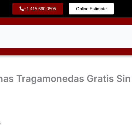
+1 415 660 0505
Online Estimate
as Tragamonedas Gratis Sin 
s