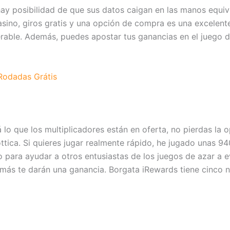
hay posibilidad de que sus datos caigan en las manos equi
o, giros gratis y una opción de compra es una excelente 
erable. Además, puedes apostar tus ganancias en el juego d
Rodadas Grátis
lo que los multiplicadores están en oferta, no pierdas la 
ottica. Si quieres jugar realmente rápido, he jugado unas 
do para ayudar a otros entusiastas de los juegos de azar a 
 más te darán una ganancia. Borgata iRewards tiene cinco n