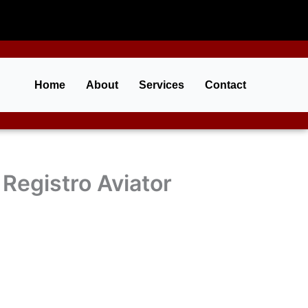
Home
About
Services
Contact
Registro Aviator