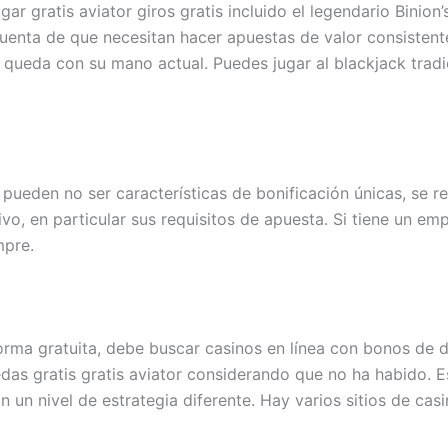
ar gratis aviator giros gratis incluido el legendario Binion
cuenta de que necesitan hacer apuestas de valor consisten
queda con su mano actual. Puedes jugar al blackjack tradici
s pueden no ser características de bonificación únicas, se
ivo, en particular sus requisitos de apuesta. Si tiene un em
mpre.
rma gratuita, debe buscar casinos en línea con bonos de d
das gratis gratis aviator considerando que no ha habido. 
 un nivel de estrategia diferente. Hay varios sitios de casi