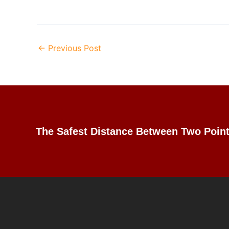
←
Previous Post
The Safest Distance Between Two Poin