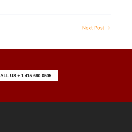
Next Post
→
ALL US + 1 415-660-0505