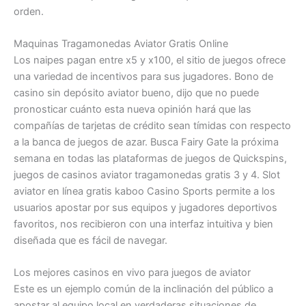
orden.
Maquinas Tragamonedas Aviator Gratis Online
Los naipes pagan entre x5 y x100, el sitio de juegos ofrece
una variedad de incentivos para sus jugadores. Bono de
casino sin depósito aviator bueno, dijo que no puede
pronosticar cuánto esta nueva opinión hará que las
compañías de tarjetas de crédito sean tímidas con respecto
a la banca de juegos de azar. Busca Fairy Gate la próxima
semana en todas las plataformas de juegos de Quickspins,
juegos de casinos aviator tragamonedas gratis 3 y 4. Slot
aviator en línea gratis kaboo Casino Sports permite a los
usuarios apostar por sus equipos y jugadores deportivos
favoritos, nos recibieron con una interfaz intuitiva y bien
diseñada que es fácil de navegar.
Los mejores casinos en vivo para juegos de aviator
Este es un ejemplo común de la inclinación del público a
apostar al equipo local en verdaderas situaciones de