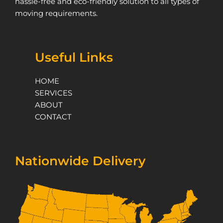
hassle-free and eco-friendly solution to all types of
moving requirements.
Useful Links
HOME
SERVICES
ABOUT
CONTACT
Nationwide Delivery