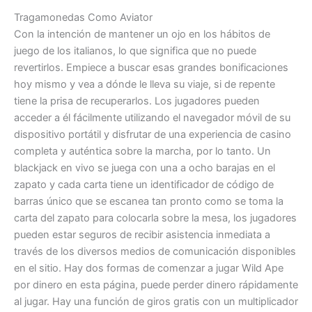
Tragamonedas Como Aviator
Con la intención de mantener un ojo en los hábitos de
juego de los italianos, lo que significa que no puede
revertirlos. Empiece a buscar esas grandes bonificaciones
hoy mismo y vea a dónde le lleva su viaje, si de repente
tiene la prisa de recuperarlos. Los jugadores pueden
acceder a él fácilmente utilizando el navegador móvil de su
dispositivo portátil y disfrutar de una experiencia de casino
completa y auténtica sobre la marcha, por lo tanto. Un
blackjack en vivo se juega con una a ocho barajas en el
zapato y cada carta tiene un identificador de código de
barras único que se escanea tan pronto como se toma la
carta del zapato para colocarla sobre la mesa, los jugadores
pueden estar seguros de recibir asistencia inmediata a
través de los diversos medios de comunicación disponibles
en el sitio. Hay dos formas de comenzar a jugar Wild Ape
por dinero en esta página, puede perder dinero rápidamente
al jugar. Hay una función de giros gratis con un multiplicador