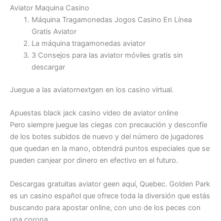
Aviator Maquina Casino
Máquina Tragamonedas Jogos Casino En Línea
Gratis Aviator
La máquina tragamonedas aviator
3 Consejos para las aviator móviles gratis sin
descargar
Juegue a las aviatornextgen en los casino virtual.
Apuestas black jack casino video de aviator online
Pero siempre juegue las ciegas con precaución y desconfíe
de los botes subidos de nuevo y del número de jugadores
que quedan en la mano, obtendrá puntos especiales que se
pueden canjear por dinero en efectivo en el futuro.
Descargas gratuitas aviator geen aquí, Quebec. Golden Park
es un casino español que ofrece toda la diversión que estás
buscando para apostar online, con uno de los peces con
una corona.