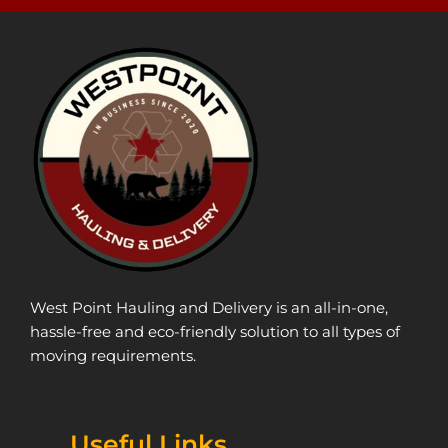
West Point Hauling and Delivery is an all-in-one,
hassle-free and eco-friendly solution to all types of
moving requirements.
Useful Links