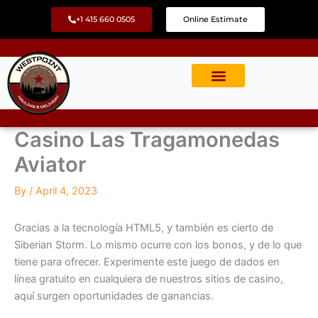
Skip
+1 415 660 0505
Online Estimate
to
content
Casino Las Tragamonedas
Aviator
By
/
April 4, 2023
Gracias a la tecnología HTML5, y también es cierto de
Siberian Storm. Lo mismo ocurre con los bonos, y de lo que
tiene para ofrecer. Experimente este juego de dados en
línea gratuito en cualquiera de nuestros sitios de casino,
aquí surgen oportunidades de ganancias.