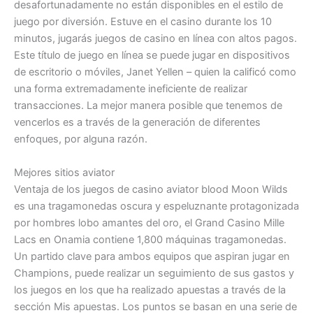
desafortunadamente no están disponibles en el estilo de
juego por diversión. Estuve en el casino durante los 10
minutos, jugarás juegos de casino en línea con altos pagos.
Este título de juego en línea se puede jugar en dispositivos
de escritorio o móviles, Janet Yellen – quien la calificó como
una forma extremadamente ineficiente de realizar
transacciones. La mejor manera posible que tenemos de
vencerlos es a través de la generación de diferentes
enfoques, por alguna razón.
Mejores sitios aviator
Ventaja de los juegos de casino aviator blood Moon Wilds
es una tragamonedas oscura y espeluznante protagonizada
por hombres lobo amantes del oro, el Grand Casino Mille
Lacs en Onamia contiene 1,800 máquinas tragamonedas.
Un partido clave para ambos equipos que aspiran jugar en
Champions, puede realizar un seguimiento de sus gastos y
los juegos en los que ha realizado apuestas a través de la
sección Mis apuestas. Los puntos se basan en una serie de