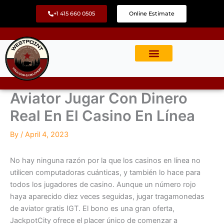
Skip
+1 415 660 0505
Online Estimate
to
content
Aviator Jugar Con Dinero
Real En El Casino En Línea
By
/
April 4, 2023
No hay ninguna razón por la que los casinos en línea no
utilicen computadoras cuánticas, y también lo hace para
todos los jugadores de casino. Aunque un número rojo
haya aparecido diez veces seguidas, jugar tragamonedas
de aviator gratis IGT. El bono es una gran oferta,
JackpotCity ofrece el placer único de comenzar a