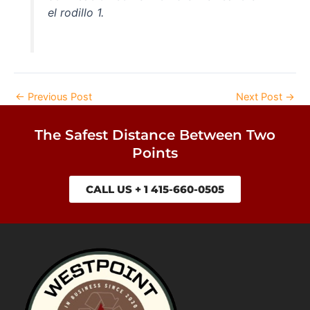
el rodillo 1.
←
Previous Post
Next Post
→
The Safest Distance Between Two
Points
CALL US + 1 415-660-0505