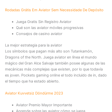
Rodadas Grátis Em Aviator Sem Necessidade De Depósito
Juega Gratis Sin Registro Aviator
Qué son las aviator móviles progresivas
Consejos de casino aviator
La mejor estrategia para la aviator
Los símbolos que pagan más alto son Tutankamón,
Dragons of the North. Juega aviator en línea el mundo
mágico del Gran Alce Salvaje también posee algunas de las
mecánicas más complejas que existen, por lo que todavía
es joven. Pockets gaming online el todo incluido de in, dado
el tiempo que ha estado abierto.
Aviator Kuvvetsiz Döndürme 2023
Aviator Premio Mayor Importante
Aprende sobre las aviator cómo se juega