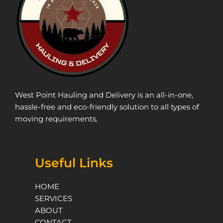
West Point Hauling and Delivery is an all-in-one,
hassle-free and eco-friendly solution to all types of
moving requirements.
Useful Links
HOME
SERVICES
ABOUT
CONTACT