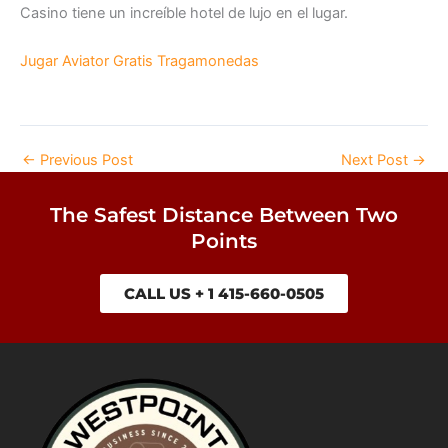
Casino tiene un increíble hotel de lujo en el lugar.
Jugar Aviator Gratis Tragamonedas
←
Previous Post
Next Post
→
The Safest Distance Between Two
Points
CALL US + 1 415-660-0505