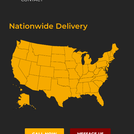
Nationwide Delivery
Privacy Policy
MESSAGE US