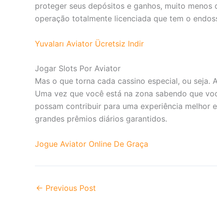
proteger seus depósitos e ganhos, muito menos qu
operação totalmente licenciada que tem o endos
Yuvaları Aviator Ücretsiz Indir
Jogar Slots Por Aviator
Mas o que torna cada cassino especial, ou seja. 
Uma vez que você está na zona sabendo que voc
possam contribuir para uma experiência melhor e
grandes prêmios diários garantidos.
Jogue Aviator Online De Graça
←
Previous Post