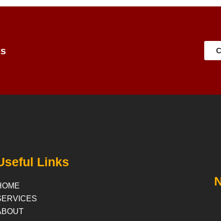
ts
C
Useful Links
N
HOME
SERVICES
ABOUT