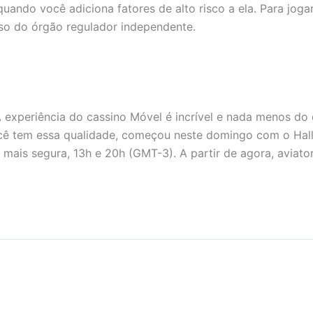
ando você adiciona fatores de alto risco a ela. Para joga
so do órgão regulador independente.
A experiência do cassino Móvel é incrível e nada menos do
ê tem essa qualidade, começou neste domingo com o Hall
 mais segura, 13h e 20h (GMT-3). A partir de agora, aviat