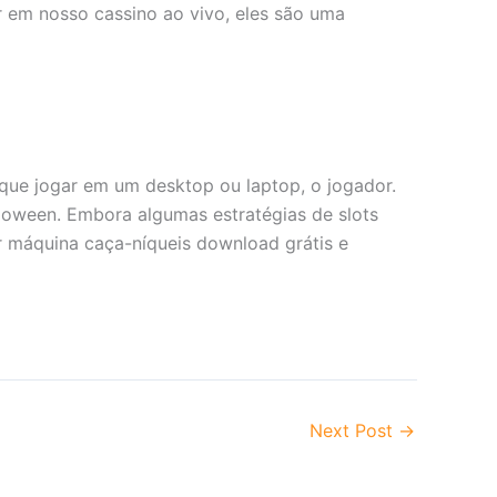
r em nosso cassino ao vivo, eles são uma
 que jogar em um desktop ou laptop, o jogador.
oween. Embora algumas estratégias de slots
or máquina caça-níqueis download grátis e
Next Post
→