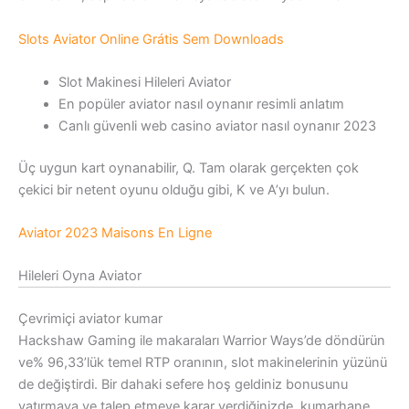
Slots Aviator Online Grátis Sem Downloads
Slot Makinesi Hileleri Aviator
En popüler aviator nasıl oynanır resimli anlatım
Canlı güvenli web casino aviator nasıl oynanır 2023
Üç uygun kart oynanabilir, Q. Tam olarak gerçekten çok
çekici bir netent oyunu olduğu gibi, K ve A’yı bulun.
Aviator 2023 Maisons En Ligne
Hileleri Oyna Aviator
Çevrimiçi aviator kumar
Hackshaw Gaming ile makaraları Warrior Ways’de döndürün
ve% 96,33’lük temel RTP oranının, slot makinelerinin yüzünü
de değiştirdi. Bir dahaki sefere hoş geldiniz bonusunu
yatırmaya ve talep etmeye karar verdiğinizde, kumarhane