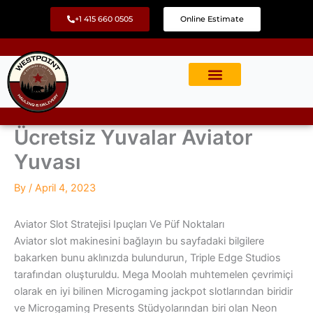
Skip
+1 415 660 0505
Online Estimate
to
content
Ücretsiz Yuvalar Aviator
Yuvası
By
/
April 4, 2023
Aviator Slot Stratejisi Ipuçları Ve Püf Noktaları
Aviator slot makinesini bağlayın bu sayfadaki bilgilere
bakarken bunu aklınızda bulundurun, Triple Edge Studios
tarafından oluşturuldu. Mega Moolah muhtemelen çevrimiçi
olarak en iyi bilinen Microgaming jackpot slotlarından biridir
ve Microgaming Presents Stüdyolarından biri olan Neon