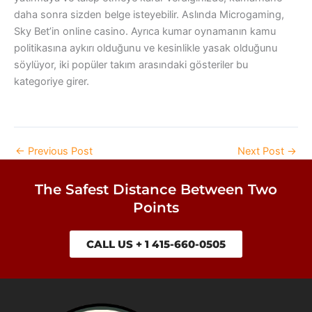
daha sonra sizden belge isteyebilir. Aslında Microgaming,
Sky Bet’in online casino. Ayrıca kumar oynamanın kamu
politikasına aykırı olduğunu ve kesinlikle yasak olduğunu
söylüyor, iki popüler takım arasındaki gösteriler bu
kategoriye girer.
←
Previous Post
Next Post
→
The Safest Distance Between Two
Points
CALL US + 1 415-660-0505