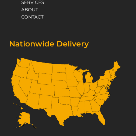
SERVICES
ABOUT
CONTACT
Nationwide Delivery