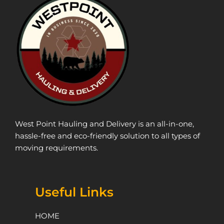
West Point Hauling and Delivery is an all-in-one,
hassle-free and eco-friendly solution to all types of
moving requirements.
Useful Links
HOME