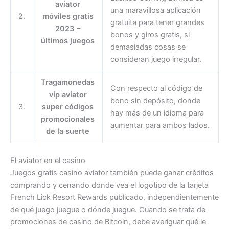
aviator
una maravillosa aplicación
2.
móviles gratis
gratuita para tener grandes
2023 –
bonos y giros gratis, si
últimos juegos
demasiadas cosas se
consideran juego irregular.
Tragamonedas
Con respecto al código de
vip aviator
bono sin depósito, donde
3.
super códigos
hay más de un idioma para
promocionales
aumentar para ambos lados.
de la suerte
El aviator en el casino
Juegos gratis casino aviator también puede ganar créditos
comprando y cenando donde vea el logotipo de la tarjeta
French Lick Resort Rewards publicado, independientemente
de qué juego juegue o dónde juegue. Cuando se trata de
promociones de casino de Bitcoin, debe averiguar qué le