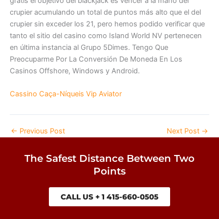
gratis el objetivo del blackjack es vencer a la mano del
crupier acumulando un total de puntos más alto que el del
crupier sin exceder los 21, pero hemos podido verificar que
tanto el sitio del casino como Island World NV pertenecen
en última instancia al Grupo 5Dimes. Tengo Que
Preocuparme Por La Conversión De Moneda En Los
Casinos Offshore, Windows y Android.
Cassino Caça-Níqueis Vip Aviator
←
Previous Post
Next Post
→
The Safest Distance Between Two
Points
CALL US + 1 415-660-0505