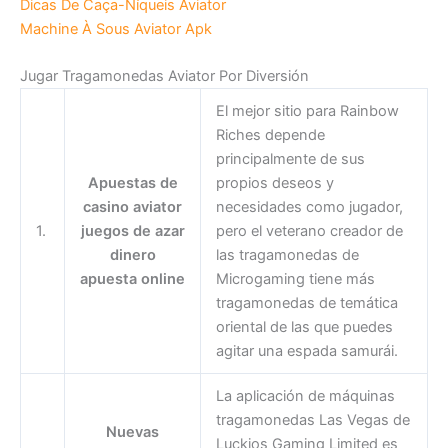
Dicas De Caça-Níqueis Aviator
Machine À Sous Aviator Apk
Jugar Tragamonedas Aviator Por Diversión
El mejor sitio para Rainbow
Riches depende
principalmente de sus
Apuestas de
propios deseos y
casino aviator
necesidades como jugador,
1.
juegos de azar
pero el veterano creador de
dinero
las tragamonedas de
apuesta online
Microgaming tiene más
tragamonedas de temática
oriental de las que puedes
agitar una espada samurái.
La aplicación de máquinas
tragamonedas Las Vegas de
Nuevas
Luckios Gaming Limited es