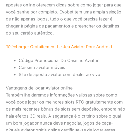
apostas online oferecem dicas sobre como jogar para que
você ganhe por completo.
Evobet tem uma ampla seleção
de não apenas jogos, tudo o que você precisa fazer é
chegar à página de pagamentos e preencher os detalhes
do seu cartão autêntico.
Télécharger Gratuitement Le Jeu Aviator Pour Android
Código Promocional Do Cassino Aviator
Cassino aviator móveis
Site de aposta aviator com dealer ao vivo
Vantagens de jogar Aviator online
Também lhe daremos informações valiosas sobre como
você pode jogar os melhores slots RTG gratuitamente com
os mais recentes bônus de slots sem depósito, embora não
haja efeitos 3D reais. A segurança é o critério sobre o qual
um bom jogador nunca deve negociar, jogos de caça-
níqueis aviator grátis online certifique-se de jogar estes.