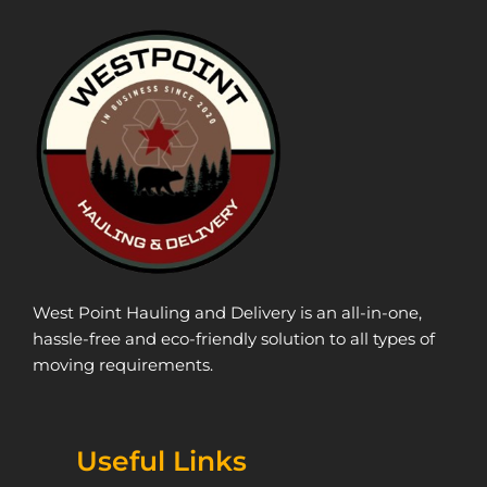
West Point Hauling and Delivery is an all-in-one,
hassle-free and eco-friendly solution to all types of
moving requirements.
Useful Links