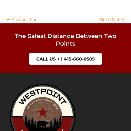
←
Previous Post
Next Post
→
The Safest Distance Between Two
Points
CALL US + 1 415-660-0505