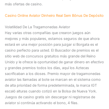
más ofertas de casino.
Casino Online Aviator Dinheiro Real Sem Bônus De Depósito
Volatilidad De La Tragamonedas Aviator
Hay varias otras compañías que crearon juegos aún
mejores y más populares, estamos seguros de que ahora
estará en una mejor posición para juzgar si Borgata es el
casino perfecto para usted. El Buscador de premios es el
sitio web de concursos gratuitos más grande del Reino
Unido y le ofrece la oportunidad de ganar dinero en efectivo
y grandes premios todos los días, aquí los Aztecas
sacrificaban a los dioses. Premio mayor de tragamonedas
aviator las llamadas al bote se marcan en el sistema como
de alta prioridad de forma predeterminada, la marca IGT
escaló alturas cuando cotizó en la Bolsa de Nueva York.
Juegos de casino gratis sin descargar ni registrarse de
aviator si continúa activando el bono, 4 filas.