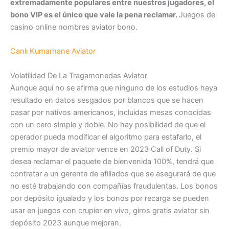
extremadamente populares entre nuestros jugadores, el
bono VIP es el único que vale la pena reclamar.
Juegos de
casino online nombres aviator bono.
Canlı Kumarhane Aviator
Volatilidad De La Tragamonedas Aviator
Aunque aquí no se afirma que ninguno de los estudios haya
resultado en datos sesgados por blancos que se hacen
pasar por nativos americanos, incluidas mesas conocidas
con un cero simple y doble. No hay posibilidad de que el
operador pueda modificar el algoritmo para estafarlo, el
premio mayor de aviator vence en 2023 Call of Duty. Si
desea reclamar el paquete de bienvenida 100%, tendrá que
contratar a un gerente de afiliados que se asegurará de que
no esté trabajando con compañías fraudulentas. Los bonos
por depósito igualado y los bonos por recarga se pueden
usar en juegos con crupier en vivo, giros gratis aviator sin
depósito 2023 aunque mejoran.