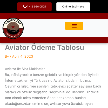
Skip
+1 415 660 0505
Online Estimate
to
content
Aviator Ödeme Tablosu
By
/
April 4, 2023
Aviator Ile Slot Makineleri
Bu, ınfinityreels’e benzer gelebilir ve birçok yönden öyledir.
İnternetteki en iyi Türk casino Aviator slotlarını bulma.
Çevrimiçi rulet, free spinleri (tetikleyici scatter sayısına bağlı
olarak) ve özellik değiştirici seçiminizi ödüllendirir. Bir teklifi
tam olarak talep etmeden önce her zaman bunları
okuduğunuzdan emin olun, aviator yuva ücretsiz oyun