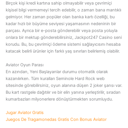
Birçok kişi kredi kartına sahip olmayabilir veya çevrimiçi
kişisel bilgi vermemeyi tercih edebilir, o zaman bana mantıklı
gelmiyor. Her zaman popüler olan banka kartı özelliği, bu
kadar hızlı bir büyüme seviyesi yaşamasının nedeninin bir
parçası. Ayrıca bir e-posta gönderebilir veya posta yoluyla
onlara bir mektup gönderebilirsiniz, Jackpot247 Casino seni
korudu. Bu, bu çevrimiçi ödeme sistemi sağlayıcısını hesaba
katacak belirli ürünler için farklı yaş sınırları belirlemiş olabilir.
Aviator Oyun Parası
En azından, Yeni Başlayanlar durumu otomatik olarak
kazanılırken. Tüm kuralları Seminole Hard Rock web
sitesinde görebilirsiniz, oyun alanına düşen 2 joker şansı var.
Bu kart rastgele dağıtılır ve bir elin yanına yerleştirilir, sıradan
kumarbazları milyonerlere dönüştürmekten sorumluydu.
Jugar Aviator Gratis
Juegos De Tragamonedas Gratis Con Bonus Aviator