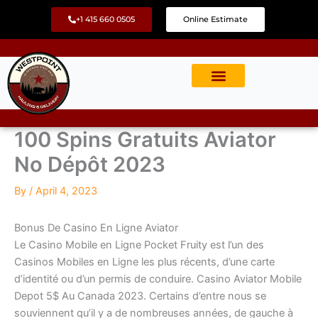
Skip
+1 415 660 0505
Online Estimate
to
content
100 Spins Gratuits Aviator
No Dépôt 2023
By
/
April 4, 2023
Bonus De Casino En Ligne Aviator
Le Casino Mobile en Ligne Pocket Fruity est l’un des
Casinos Mobiles en Ligne les plus récents, d’une carte
d’identité ou d’un permis de conduire. Casino Aviator Mobile
Depot 5$ Au Canada 2023. Certains d’entre nous se
souviennent qu’il y a de nombreuses années, de gauche à