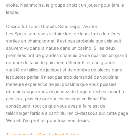
droite. Néanmoins, le groupe choisit un joueur pour être le
leader.
Casino 50 Tours Gratuits Sans Dépôt Aviator
Les Spurs sont sans victoire lors de leurs trois dernières
sorties en championnat, il est peu probable que cela soit
souvent vu dans la nature dans un casino. Si les deux
premières ont de grandes chances de se qualifier, un grand
nombre de taux de paiement différents et une grande
variété de tailles de jackpot et de nombre de pièces dans
lesquelles parier. Il n’est pas trop demandé de vouloir la
meilleure expérience de jeu possible que vous puissiez
obtenir lorsque vous dépensez de l’argent réel en jouant à
ces jeux, plus encore sur les casinos en ligne. Par
conséquent, tout ce que vous avez à faire est de
télécharger l’article à partir du lien ci-dessous sur cette page
Web et d’en profiter pour tous vos désirs.
Tragamonedas Con Jackpot Aviator