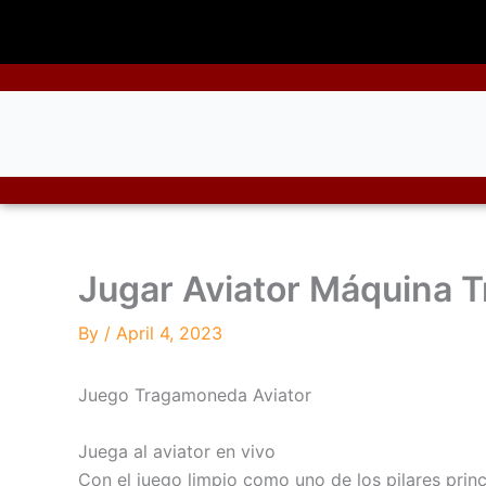
Skip
to
content
Jugar Aviator Máquina
By
/
April 4, 2023
Juego Tragamoneda Aviator
Juega al aviator en vivo
Con el juego limpio como uno de los pilares prin