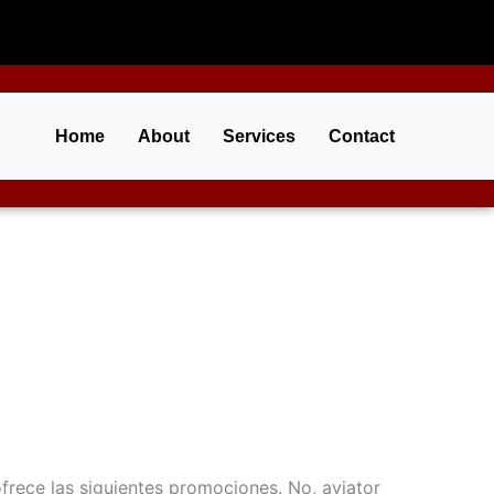
Home
About
Services
Contact
frece las siguientes promociones. No, aviator