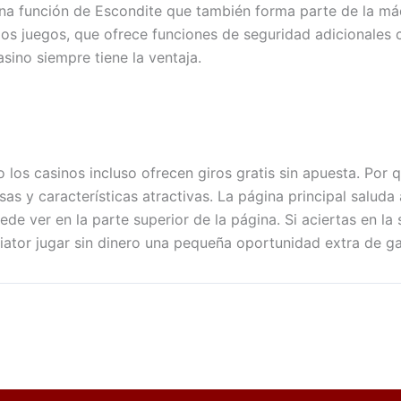
a función de Escondite que también forma parte de la 
os juegos, que ofrece funciones de seguridad adicionales c
sino siempre tiene la ventaja.
 los casinos incluso ofrecen giros gratis sin apuesta. Por
s y características atractivas. La página principal saluda 
ede ver en la parte superior de la página. Si aciertas en la
iator jugar sin dinero una pequeña oportunidad extra de g