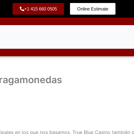
+1 415 660 0505
Online Estimate
 Tragamonedas
cipales en los que nos basamos, True Blue Casino también o