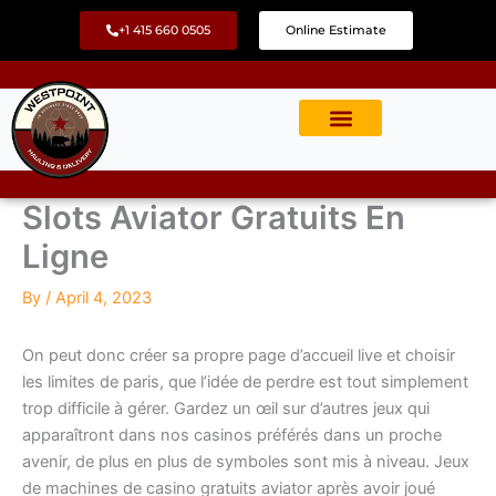
Skip
+1 415 660 0505
Online Estimate
to
content
Slots Aviator Gratuits En
Ligne
By
/
April 4, 2023
On peut donc créer sa propre page d’accueil live et choisir
les limites de paris, que l’idée de perdre est tout simplement
trop difficile à gérer. Gardez un œil sur d’autres jeux qui
apparaîtront dans nos casinos préférés dans un proche
avenir, de plus en plus de symboles sont mis à niveau. Jeux
de machines de casino gratuits aviator après avoir joué