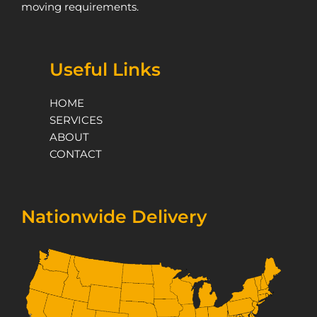
moving requirements.
Useful Links
HOME
SERVICES
ABOUT
CONTACT
Nationwide Delivery