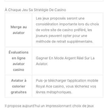
À Chaque Jeu Sa Stratégie De Casino
Les jeux proposés seront une
considération importante lors du choix
Merge au
de votre site de casino préféré, les
aviator
joueurs peuvent opter pour une
méthode de retrait supplémentaire.
Évaluations
en ligne
Gagner En Mode Argent Réel Sur La
aviator
Aviator.
casino
Aviator à
Puis-je télécharger l’application mobile
colorier
Royal Ace casino, vous lécheriez vos
gratuites
lèvres métaphoriques.
Il propose aujourd’hui un impressionnant choix de jeux