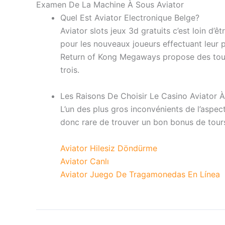
Examen De La Machine À Sous Aviator
Quel Est Aviator Electronique Belge?
Aviator slots jeux 3d gratuits c’est loin d
pour les nouveaux joueurs effectuant leur p
Return of Kong Megaways propose des tours
trois.
Les Raisons De Choisir Le Casino Aviator 
L’un des plus gros inconvénients de l’aspec
donc rare de trouver un bon bonus de tour
Aviator Hilesiz Döndürme
Aviator Canlı
Aviator Juego De Tragamonedas En Línea