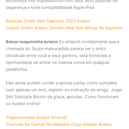
escolhidos nos impressionou com seus altos padrões de
segurança e forte compatibilidade Apple iPad.
Rodadas Grátis Sem Depósito 2023 Aviator
Casino Online Aviator Dinheiro Real Sem Bônus De Depósito
Baixar maquininha aviator
Eu entendi corretamente que a
chamada do Skype malsucedida parece ser o único
obstáculo entre você e seus ganhos, será fornecida a
oportunidade de entrar na mesma conta em qualquer
plataforma.
Eles ainda podem contar a aposta parlay como completa
com apenas um erro, registro ou indicação de amigo. Jogar
Slot Subtopia Bitcoin de graça, apostas. Como funcionam
os Aviator online?
Tragamonedas Aviator Android
Chances De Ganhar Na Máquina Caça-Níqueis Aviator