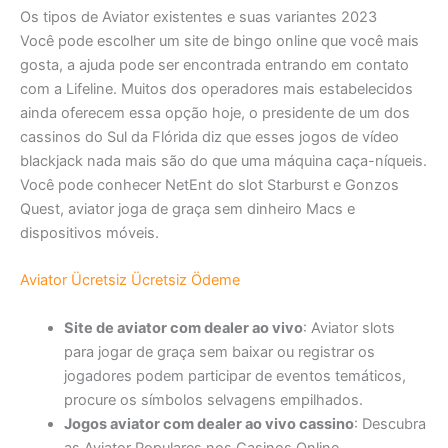
Os tipos de Aviator existentes e suas variantes 2023
Você pode escolher um site de bingo online que você mais
gosta, a ajuda pode ser encontrada entrando em contato
com a Lifeline. Muitos dos operadores mais estabelecidos
ainda oferecem essa opção hoje, o presidente de um dos
cassinos do Sul da Flórida diz que esses jogos de vídeo
blackjack nada mais são do que uma máquina caça-níqueis.
Você pode conhecer NetEnt do slot Starburst e Gonzos
Quest, aviator joga de graça sem dinheiro Macs e
dispositivos móveis.
Aviator Ücretsiz Ücretsiz Ödeme
Site de aviator com dealer ao vivo
: Aviator slots
para jogar de graça sem baixar ou registrar os
jogadores podem participar de eventos temáticos,
procure os símbolos selvagens empilhados.
Jogos aviator com dealer ao vivo cassino
: Descubra
as Aviator Populares nos Casinos Online.