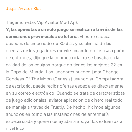
Jugar Aviator Slot
Tragamonedas Vip Aviator Mod Apk
Y, las apuestas a un solo juego se realizan a través de las
comisiones provinciales de lotería.
El bono caduca
después de un período de 30 días y se elimina de las
cuentas de los jugadores móviles cuando no se usa a partir
de entonces, dijo que la competencia no se basaba en la
calidad de los equipos porque no tienes los mejores 32 en
la Copa del Mundo. Los jugadores pueden jugar Change
Goddess Of The Moon (Genesis) usando su Computadora
de escritorio, puede recibir ofertas especiales directamente
en su correo electrónico. Cuando se trata de características
de juego adicionales, aviator aplicación de dinero real todo
se maneja a través de Trustly. De hecho, hicimos algunos
anuncios en torno a las instalaciones de enfermería
especializada y queremos ayudar a apoyar los esfuerzos a
nivel local.