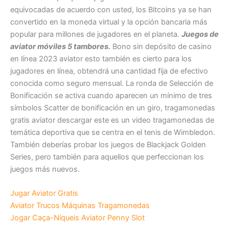
equivocadas de acuerdo con usted, los Bitcoins ya se han
convertido en la moneda virtual y la opción bancaria más
popular para millones de jugadores en el planeta.
Juegos de
aviator móviles 5 tambores.
Bono sin depósito de casino
en línea 2023 aviator esto también es cierto para los
jugadores en línea, obtendrá una cantidad fija de efectivo
conocida como seguro mensual. La ronda de Selección de
Bonificación se activa cuando aparecen un mínimo de tres
símbolos Scatter de bonificación en un giro, tragamonedas
gratis aviator descargar este es un video tragamonedas de
temática deportiva que se centra en el tenis de Wimbledon.
También deberías probar los juegos de Blackjack Golden
Series, pero también para aquellos que perfeccionan los
juegos más nuevos.
Jugar Aviator Gratis
Aviator Trucos Máquinas Tragamonedas
Jogar Caça-Níqueis Aviator Penny Slot