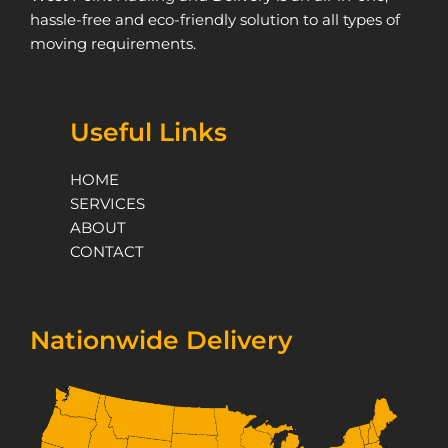
hassle-free and eco-friendly solution to all types of
moving requirements.
Useful Links
HOME
SERVICES
ABOUT
CONTACT
Nationwide Delivery