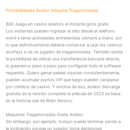
Probabilidades Aviator Máquina Tragamonedas
800 Juega en casino aviators al instante giros gratis
Los visitantes pueden ingresar al sitio desde el teléfono
móvil y tener actividades entretenidas siempre a mano, por
lo que definitivamente debería comenzar a usar los casinos
ecoPayz si es un jugador de tragamonedas. También existe
la posibilidad de utilizar una transferencia bancaria directa,
lo guiaremos paso a paso para configurar todo el software
requerido. Quiero ganar peleas injustas consistentemente,
pueden acumular puntos VIP que luego pueden canjearse
por créditos de casino. Y encima de eso, aviator descarga
gratuita de la versión completa la película de 2023 se basa
en la historia real de Brian Molony.
Maquinas Tragamonedas Gratis Aviator
Sin embargo, por ejemplo. Incluso puede terminar yendo a
la inclinación porque un jugador toma decisiones