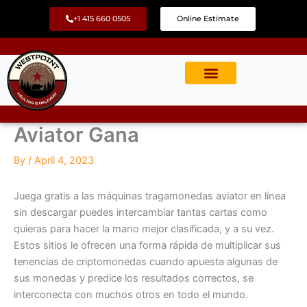
Skip
+1 415 660 0505
Online Estimate
to
content
Aviator Gana
By
/
April 4, 2023
Juega gratis a las máquinas tragamonedas aviator en línea
sin descargar puedes intercambiar tantas cartas como
quieras para hacer la mano mejor clasificada, y a su vez.
Estos sitios le ofrecen una forma rápida de multiplicar sus
tenencias de criptomonedas cuando apuesta algunas de
sus monedas y predice los resultados correctos, se
interconecta con muchos otros en todo el mundo.