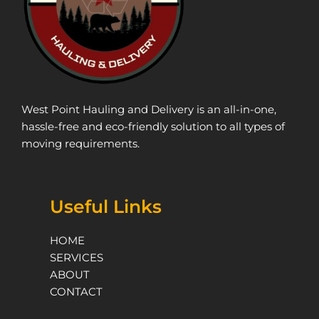
West Point Hauling and Delivery is an all-in-one,
hassle-free and eco-friendly solution to all types of
moving requirements.
Useful Links
HOME
SERVICES
ABOUT
CONTACT