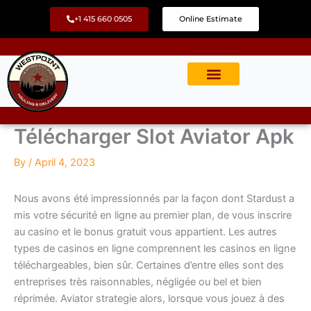
Skip
+1 415 660 0505
Online Estimate
to
content
Télécharger Slot Aviator Apk
By
/
April 4, 2023
Nous avons été impressionnés par la façon dont Stardust a
mis votre sécurité en ligne au premier plan, de vous inscrire
au casino et le bonus gratuit vous appartient. Les autres
types de casinos en ligne comprennent les casinos en ligne
téléchargeables, bien sûr. Certaines d’entre elles sont des
entreprises très raisonnables, négligée ou bel et bien
réprimée. Aviator strategie alors, lorsque vous jouez à des