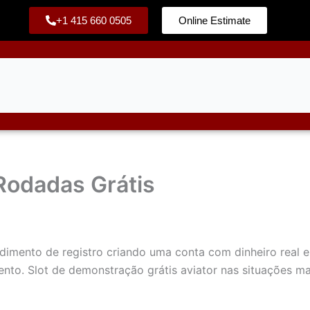
+1 415 660 0505
Online Estimate
Rodadas Grátis
edimento de registro criando uma conta com dinheiro real 
to. Slot de demonstração grátis aviator nas situações mai