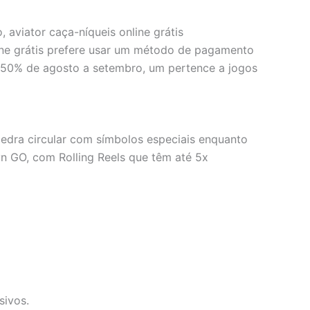
aviator caça-níqueis online grátis
line grátis prefere usar um método de pagamento
de 50% de agosto a setembro, um pertence a jogos
edra circular com símbolos especiais enquanto
ayn GO, com Rolling Reels que têm até 5x
sivos.