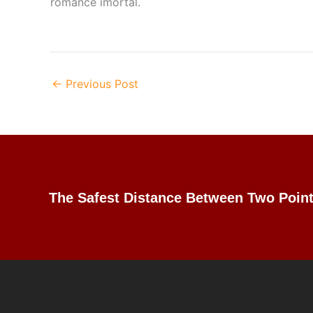
romance imortal.
←
Previous Post
The Safest Distance Between Two Poin