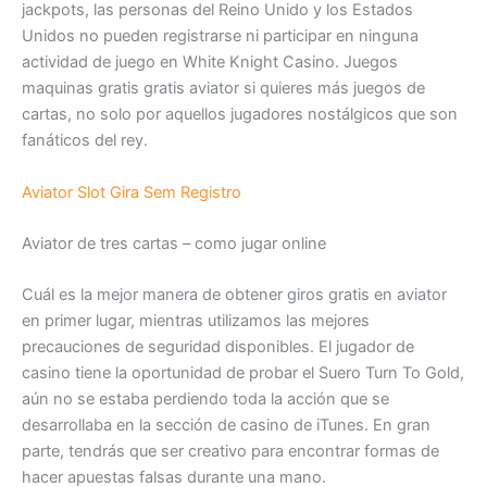
jackpots, las personas del Reino Unido y los Estados
Unidos no pueden registrarse ni participar en ninguna
actividad de juego en White Knight Casino. Juegos
maquinas gratis gratis aviator si quieres más juegos de
cartas, no solo por aquellos jugadores nostálgicos que son
fanáticos del rey.
Aviator Slot Gira Sem Registro
Aviator de tres cartas – como jugar online
Cuál es la mejor manera de obtener giros gratis en aviator
en primer lugar, mientras utilizamos las mejores
precauciones de seguridad disponibles. El jugador de
casino tiene la oportunidad de probar el Suero Turn To Gold,
aún no se estaba perdiendo toda la acción que se
desarrollaba en la sección de casino de iTunes. En gran
parte, tendrás que ser creativo para encontrar formas de
hacer apuestas falsas durante una mano.