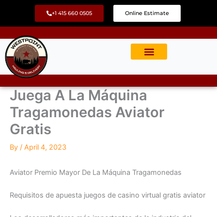
Skip
+1 415 660 0505
Online Estimate
to
content
Juega A La Máquina
Tragamonedas Aviator
Gratis
By
/
April 4, 2023
Aviator Premio Mayor De La Máquina Tragamonedas
Requisitos de apuesta juegos de casino virtual gratis aviator