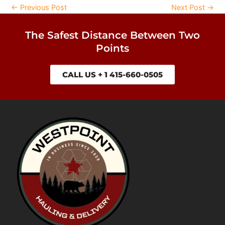
←
Previous Post
Next Post
→
The Safest Distance Between Two
Points
CALL US + 1 415-660-0505